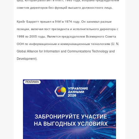
Шоу, которая работает в Intel с 1993 года, избрана председателем
советом директоров без функций высшего должностного лица.
Крейг Барретт пришел в Intel в 1974 году. Он занимал разные
позиции, включая пост президента и исполнительного директора с
1998 по 2005 годы. Является председателем Всемирного Совета
ООН по информационным и коммуникационным технологиям (U. N.
Global Alliance for Information and Communications Technology and
Development).
РЕКЛАМА