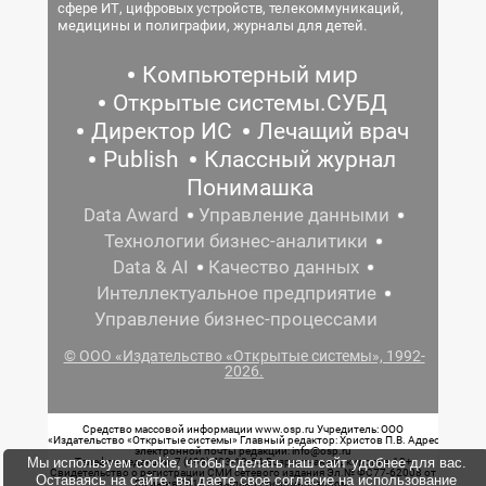
сфере ИТ, цифровых устройств, телекоммуникаций,
медицины и полиграфии, журналы для детей.
Компьютерный мир
Открытые системы.СУБД
Директор ИС
Лечащий врач
Publish
Классный журнал
Понимашка
Data Award
Управление данными
Технологии бизнес-аналитики
Data & AI
Качество данных
Интеллектуальное предприятие
Управление бизнес-процессами
© ООО «Издательство «Открытые системы», 1992-
2026.
Средство массовой информации www.osp.ru Учредитель: ООО
«Издательство «Открытые системы» Главный редактор: Христов П.В. Адрес
электронной почты редакции: info@osp.ru
Мы используем cookie, чтобы сделать наш сайт удобнее для вас.
Телефон редакции: 7 (499) 703-18-54 Возрастная маркировка: 12+
Свидетельство о регистрации СМИ сетевого издания Эл.№ ФС77-62008 от
Оставаясь на сайте, вы даете свое согласие на использование
05 июня 2015 г. выдано Роскомнадзором.