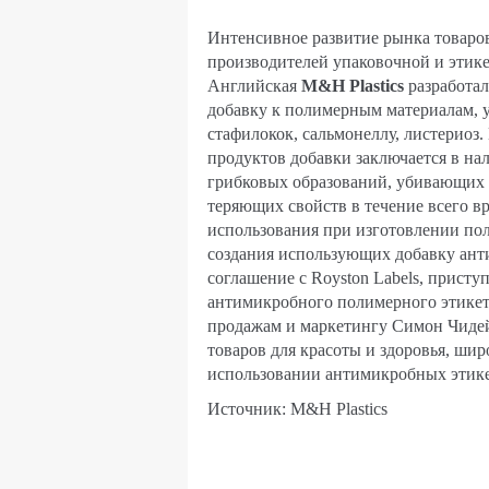
Интенсивное развитие рынка товаров
производителей упаковочной и этик
Английская
M
&
H
Plastics
разработа
добавку к полимерным материалам,
стафилокок, сальмонеллу, листериоз
продуктов добавки заключается в на
грибковых образований, убивающих д
теряющих свойств в течение всего в
использования при изготовлении по
создания использующих добавку ант
соглашение с
Royston
Labels
, присту
антимикробного полимерного этикет
продажам и маркетингу Симон Чидей
товаров для красоты и здоровья, ши
использовании антимикробных этик
Источник:
M
&
H
Plastics