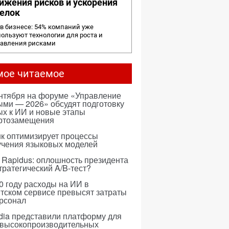
ижения рисков и ускорения
елок
в бизнесе: 54% компаний уже
ользуют технологии для роста и
равления рисками
мое читаемое
ентября на форуме «Управление
ми — 2026» обсудят подготовку
х к ИИ и новые этапы
ртозамещения
к оптимизирует процессы
учения языковых моделей
 Rapidus: оплошность президента
тратегический A/B-тест?
0 году расходы на ИИ в
тском сервисе превысят затраты
ерсонал
dia представили платформу для
 высокопроизводительных