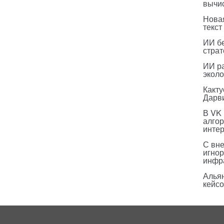
вычи
Нова
текст
ИИ бе
страт
ИИ р
эколо
Какт
Дарв
В VK
алго
инте
С вн
игнор
инфр
Альян
кейс