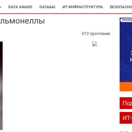
»
DATA AWARD
DATA&AI
ИТ-ИНФРАСТРУКТУРА
БЕЗОПАСНО
сальмонеллы
РЕКЛА
972 прочтения
Под
ИТ