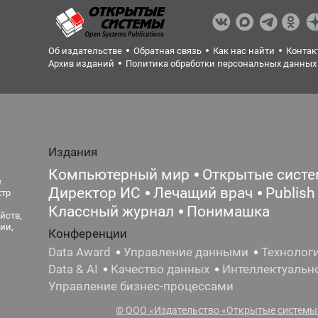
Об издательстве
Обратная связь
Как нас найти
Контак
Архив изданий
Политика обработки персональных данных
Издания
Компьютерный мир
Открытые сист
е
Директор ИС
Лечащий врач
Publish
ктр
Классный журнал
Понимашка
йств,
ии,
Конференции
Data Award
Управление данными
Технолог
Data & AI
Качество данных
Интеллектуальн
Управление бизнес-процессами
© ООО «Издательство «Открытые системы»