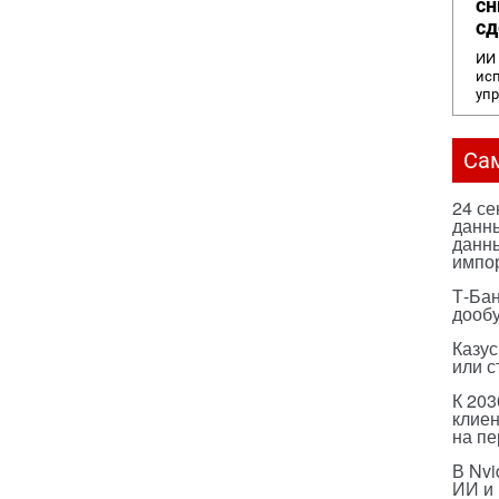
сн
сд
ИИ 
исп
уп
Са
24 с
данны
данны
импо
Т-Бан
дооб
Казус
или с
К 203
клиен
на п
В Nvi
ИИ и