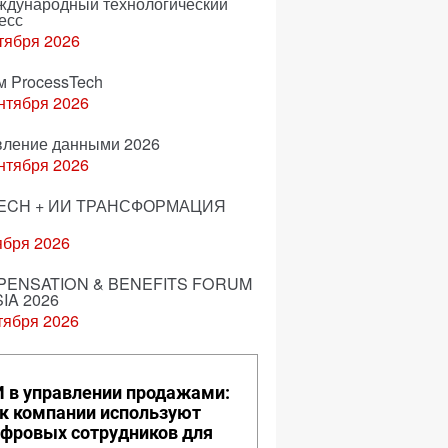
еждународный технологический
есс
тября 2026
м ProcessTech
нтября 2026
вление данными 2026
нтября 2026
ECH + ИИ ТРАНСФОРМАЦИЯ
ября 2026
ENSATION & BENEFITS FORUM
IA 2026
тября 2026
 в управлении продажами:
к компании используют
фровых сотрудников для