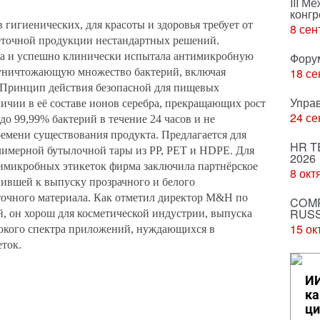
III М
конгр
 гигиенических, для красоты и здоровья требует от
8 сен
еточной продукции нестандартных решений.
ла и успешно клинически испытала антимикробную
Фору
18 се
 уничтожающую множество бактерий, включая
. Принцип действия безопасной для пищевых
Упра
личии в её составе ионов серебра, прекращающих рост
24 се
о 99,99% бактерий в течение 24 часов и не
ремени существования продукта. Предлагается для
HR T
лимерной бутылочной тары из
PP
,
PET
и
HDPE
. Для
2026
имикробных этикеток фирма заключила партнёрское
8 окт
пившей к выпуску прозрачного и белого
очного материала. Как отметил директор
M
&
H
по
COMP
RUSS
, он хорош для косметической индустрии, выпуска
15 ок
рокого спектра приложений, нуждающихся в
еток.
ИИ
ка
ци