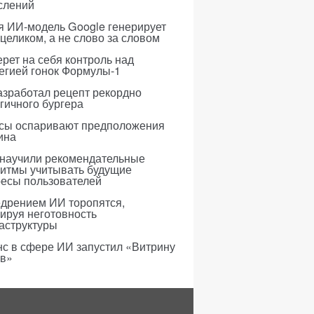
слений
я ИИ-модель Google генерирует
 целиком, а не слово за словом
рет на себя контроль над
егией гонок Формулы-1
азработал рецепт рекордно
гичного бургера
усы оспаривают предположения
ина
 научили рекомендательные
ритмы учитывать будущие
ресы пользователей
едрением ИИ торопятся,
ируя неготовность
аструктуры
с в сфере ИИ запустил «Витрину
ов»