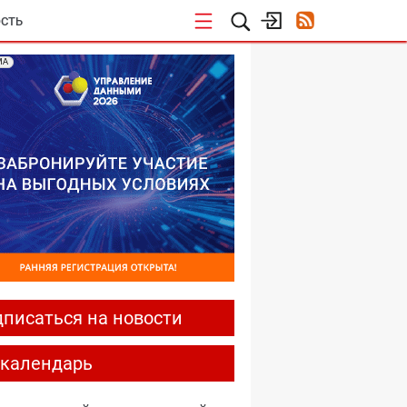
СТЬ
МА
писаться на новости
-календарь