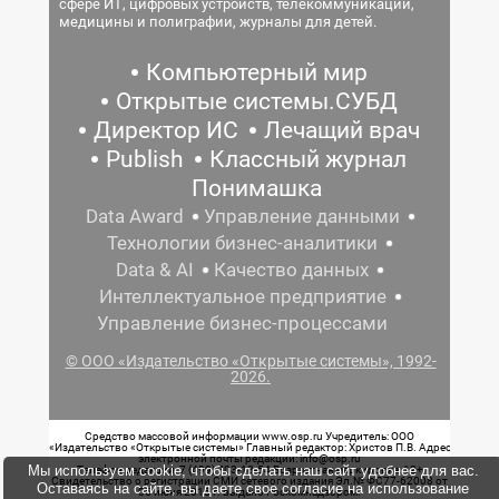
сфере ИТ, цифровых устройств, телекоммуникаций,
медицины и полиграфии, журналы для детей.
Компьютерный мир
Открытые системы.СУБД
Директор ИС
Лечащий врач
Publish
Классный журнал
Понимашка
Data Award
Управление данными
Технологии бизнес-аналитики
Data & AI
Качество данных
Интеллектуальное предприятие
Управление бизнес-процессами
© ООО «Издательство «Открытые системы», 1992-
2026.
Средство массовой информации www.osp.ru Учредитель: ООО
«Издательство «Открытые системы» Главный редактор: Христов П.В. Адрес
электронной почты редакции: info@osp.ru
Мы используем cookie, чтобы сделать наш сайт удобнее для вас.
Телефон редакции: 7 (499) 703-18-54 Возрастная маркировка: 12+
Свидетельство о регистрации СМИ сетевого издания Эл.№ ФС77-62008 от
Оставаясь на сайте, вы даете свое согласие на использование
05 июня 2015 г. выдано Роскомнадзором.