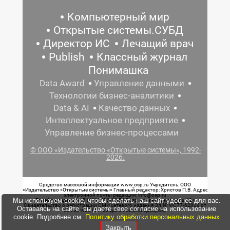
Компьютерный мир
Открытые системы.СУБД
Директор ИС
Лечащий врач
Publish
Классный журнал
Понимашка
Data Award
Управление данными
Технологии бизнес-аналитики
Data & AI
Качество данных
Интеллектуальное предприятие
Управление бизнес-процессами
© ООО «Издательство «Открытые системы», 1992-
2026.
Средство массовой информации www.osp.ru Учредитель: ООО
«Издательство «Открытые системы» Главный редактор: Христов П.В. Адрес
электронной почты редакции: info@osp.ru
Мы используем cookie, чтобы сделать наш сайт удобнее для вас.
Телефон редакции: 7 (499) 703-18-54 Возрастная маркировка: 12+
Свидетельство о регистрации СМИ сетевого издания Эл.№ ФС77-62008 от
Оставаясь на сайте, вы даете свое согласие на использование
05 июня 2015 г. выдано Роскомнадзором.
cookie. Подробнее см.
Политику обработки персональных данных
Закрыть