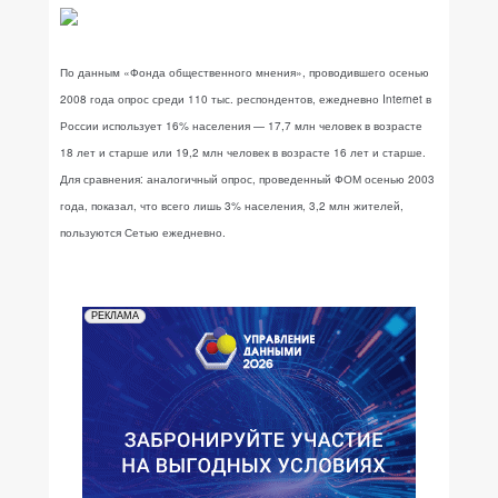
По данным «Фонда общественного мнения», проводившего осенью
2008 года опрос среди 110 тыс. респондентов, ежедневно Internet в
России использует 16% населения — 17,7 млн человек в возрасте
18 лет и старше или 19,2 млн человек в возрасте 16 лет и старше.
Для сравнения: аналогичный опрос, проведенный ФОМ осенью 2003
года, показал, что всего лишь 3% населения, 3,2 млн жителей,
пользуются Сетью ежедневно.
РЕКЛАМА