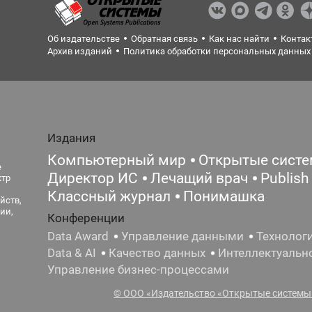
Об издательстве
Обратная связь
Как нас найти
Контак
Архив изданий
Политика обработки персональных данных
Издания
Компьютерный мир
Открытые сист
е
Директор ИС
Лечащий врач
Publish
ктр
Классный журнал
Понимашка
йств,
ии,
Конференции
Data Award
Управление данными
Технолог
Data & AI
Качество данных
Интеллектуальн
Управление бизнес-процессами
© ООО «Издательство «Открытые системы»