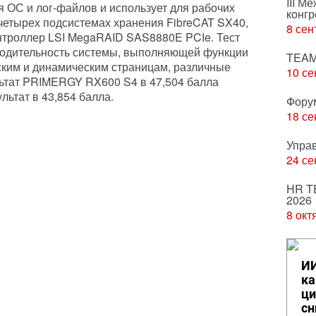
III М
я ОС и лог-файлов и использует для рабочих
конгр
 четырех подсистемах хранения FibreCAT SX40,
8 сен
нтроллер LSI MegaRAID SAS8880E PCIe. Тест
одительность системы, выполняющей функции
TEAM
ским и динамическим страницам, различные
10 се
льтат PRIMERGY RX600 S4 в 47,504 балла
ьтат в 43,854 балла.
Фору
18 се
Упра
24 се
HR T
2026
8 окт
ИИ
ка
ци
сн