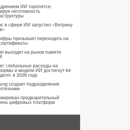
едрением ИИ торопятся,
ируя неготовность
аструктуры
с в сфере ИИ запустил «Витрину
ов»
ифры призывает переходить на
 сертификаты
i выходит на рынок памяти
M
er: глобальные расходы на
формы и модели ИИ достигнут 64
долл. в 2026 году
ung создает подразделение
тотехники
мирован предварительный
чень цифровых платформ