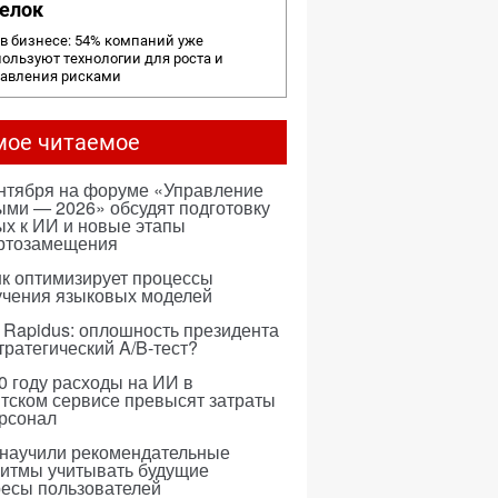
елок
в бизнесе: 54% компаний уже
ользуют технологии для роста и
равления рисками
мое читаемое
ентября на форуме «Управление
ми — 2026» обсудят подготовку
х к ИИ и новые этапы
ртозамещения
к оптимизирует процессы
учения языковых моделей
 Rapidus: оплошность президента
тратегический A/B-тест?
0 году расходы на ИИ в
тском сервисе превысят затраты
ерсонал
 научили рекомендательные
ритмы учитывать будущие
ресы пользователей