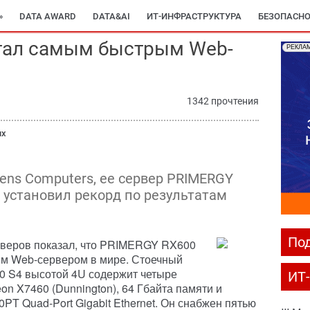
»
DATA AWARD
DATA&AI
ИТ-ИНФРАСТРУКТУРА
БЕЗОПАСНО
тал самым быстрым Web-
РЕКЛА
1342 прочтения
ых
ens Computers, ее сервер PRIMERGY
 установил рекорд по результатам
Под
рверов показал, что PRIMERGY RX600
м Web-сервером в мире. Стоечный
 S4 высотой 4U содержит четыре
ИТ
on X7460 (Dunnington), 64 Гбайта памяти и
0PT Quad-Port Gigabit Ethernet. Он снабжен пятью