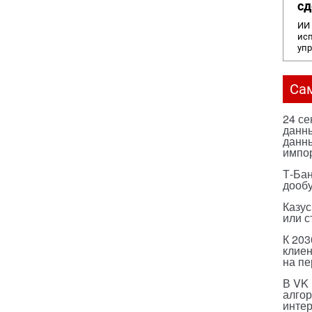
сд
ИИ 
исп
уп
Са
24 с
данны
данны
импо
Т-Бан
дооб
Казус
или с
К 203
клиен
на п
В VK
алго
инте