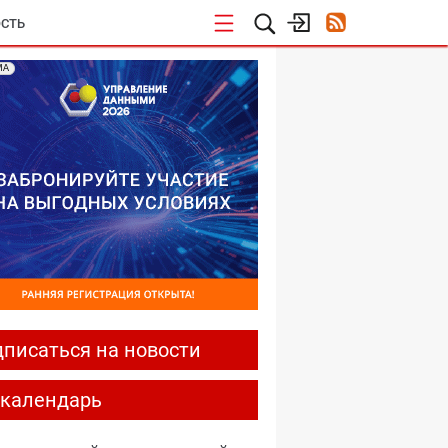
СТЬ
МА
писаться на новости
-календарь