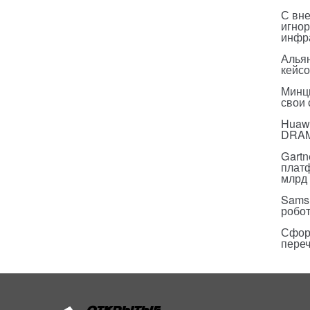
С вн
игнор
инфр
Альян
кейс
Минц
свои
Huawe
DRA
Gartn
плат
млрд 
Sams
робо
Сфор
пере