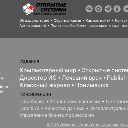
Об издательстве
Обратная связь
Как нас найти
Контак
Архив изданий
Политика обработки персональных данных
Издания
Компьютерный мир
Открытые сист
е
Директор ИС
Лечащий врач
Publish
ктр
Классный журнал
Понимашка
йств,
ии,
Конференции
Data Award
Управление данными
Технолог
Data & AI
Качество данных
Интеллектуальн
Управление бизнес-процессами
© ООО «Издательство «Открытые системы»