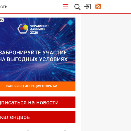
СТЬ
МА
писаться на новости
-календарь