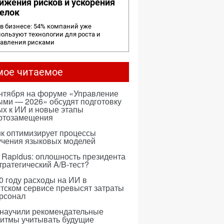
ижения рисков и ускорения
елок
в бизнесе: 54% компаний уже
ользуют технологии для роста и
равления рисками
мое читаемое
ентября на форуме «Управление
ми — 2026» обсудят подготовку
х к ИИ и новые этапы
ртозамещения
к оптимизирует процессы
учения языковых моделей
 Rapidus: оплошность президента
тратегический A/B-тест?
0 году расходы на ИИ в
тском сервисе превысят затраты
ерсонал
 научили рекомендательные
ритмы учитывать будущие