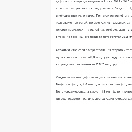
цифрового телерадиовещания в РФ на 2009–2015 год
планируется привлечь из федерального бюджета, 1,
внебюджетных источников. При этом основной стать
телевизионных сетей. По оценкам Минкомсвязи, зат
которых происходит на одной частоте) составят 12
в течение переходного периода потребуется 23,2 м
Строительство сети распространения второго и трет
мультиплексов — еще в 3,8 млрд руб. Будут организ
в городах-миллионниках — 2,162 млрд руб.
Создание систем цифровизации архивных материал
Госфильмофонда, 1,5 млн единиц хранения фондовы
Гостелерадиофонде, а также 1,18 млн фото- и кино
кинофотодокументов, их классификация, обработка 