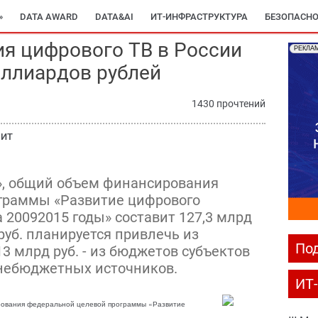
»
DATA AWARD
DATA&AI
ИТ-ИНФРАСТРУКТУРА
БЕЗОПАСНО
я цифрового ТВ в России
РЕКЛА
иллиардов рублей
1430 прочтений
 ИТ
, общий объем финансирования
граммы «Развитие цифрового
 20092015 годы» составит 127,3 млрд
 руб. планируется привлечь из
Под
3 млрд руб. - из бюджетов субъектов
з внебюджетных источников.
ИТ
ования федеральной целевой программы «Развитие