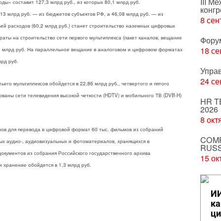
III М
ы» составит 127,3 млрд руб., из которых 80,1 млрд руб.
конгр
13 млрд руб. — из бюджетов субъектов РФ, а 46,08 млрд руб. — из
8 сен
ей расходов (60,2 млрд руб.) станет строительство наземных цифровых
раты на строительство сети первого мультиплекса (пакет каналов, вещание
Фору
18 се
,6 млрд руб. На параллельное вещание в аналоговом и цифровом форматах
лрд руб.
Упра
24 се
ьего мультиплексов обойдется в 22,86 млрд руб., четвертого и пятого
ованы сети телевидения высокой четкости (HDTV) и мобильного ТВ (DVB-H)
HR T
2026
8 окт
ов для перевода в цифровой формат 60 тыс. фильмов из собраний
COMP
х аудио-, аудиовизуальных и фотоматериалов, хранящихся в
RUSS
документов из собрания Российского государственного архива
15 ок
и хранение обойдется в 1,3 млрд руб.
ИИ
ка
ци