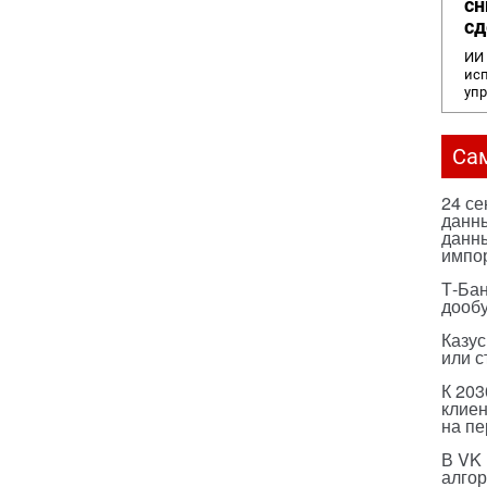
сн
сд
ИИ 
исп
уп
Са
24 с
данны
данны
импо
Т-Бан
дооб
Казус
или с
К 203
клиен
на п
В VK
алго