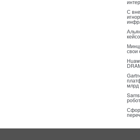
инте
С вн
игнор
инфр
Альян
кейс
Минц
свои
Huawe
DRA
Gartn
плат
млрд 
Sams
робо
Сфор
пере