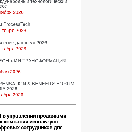
еждународный технологический
есс
тября 2026
м ProcessTech
нтября 2026
вление данными 2026
нтября 2026
ECH + ИИ ТРАНСФОРМАЦИЯ
ября 2026
ENSATION & BENEFITS FORUM
IA 2026
тября 2026
 в управлении продажами:
к компании используют
фровых сотрудников для