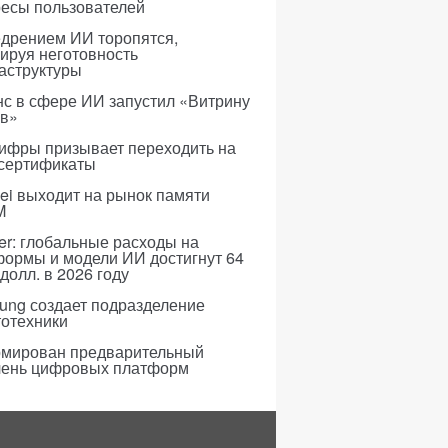
ресы пользователей
едрением ИИ торопятся,
ируя неготовность
аструктуры
с в сфере ИИ запустил «Витрину
ов»
ифры призывает переходить на
 сертификаты
i выходит на рынок памяти
M
er: глобальные расходы на
формы и модели ИИ достигнут 64
долл. в 2026 году
ung создает подразделение
тотехники
мирован предварительный
чень цифровых платформ