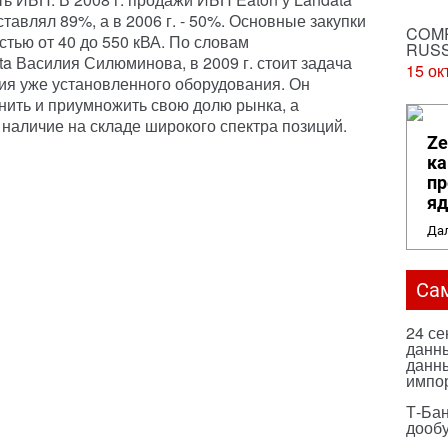
ставлял 89%, а в 2006 г. - 50%. Основные закупки
COMP
тью от 40 до 550 кВА. По словам
RUSS
a Василия Силюминова, в 2009 г. стоит задача
15 ок
ия уже установленного оборудования. Он
анить и приумножить свою долю рынка, а
 наличие на складе широкого спектра позиций.
Ze
ка
пр
яд
Дал
Са
24 с
данны
данны
импо
Т-Бан
дооб