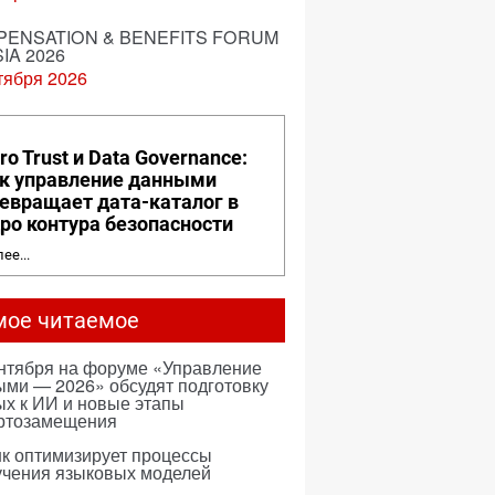
ENSATION & BENEFITS FORUM
IA 2026
тября 2026
ro Trust и Data Governance:
к управление данными
евращает дата-каталог в
ро контура безопасности
ее...
мое читаемое
ентября на форуме «Управление
ми — 2026» обсудят подготовку
х к ИИ и новые этапы
ртозамещения
к оптимизирует процессы
учения языковых моделей