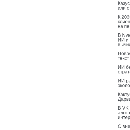
Казус
или с
К 203
клиен
на п
В Nvi
ИИ и
вычи
Нова
текст
ИИ бе
страт
ИИ р
эколо
Какт
Дарв
В VK
алго
инте
С вн