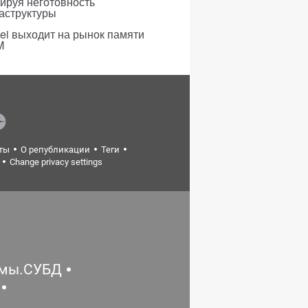
ируя неготовность
аструктуры
i выходит на рынок памяти
M
ты
О републикации
Теги
Change privacy settings
емы.СУБД