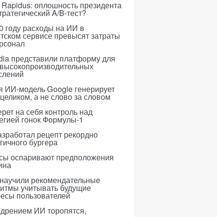
 Rapidus: оплошность президента
тратегический A/B-тест?
0 году расходы на ИИ в
тском сервисе превысят затраты
ерсонал
dia представили платформу для
 высокопроизводительных
слений
я ИИ-модель Google генерирует
 целиком, а не слово за словом
рет на себя контроль над
егией гонок Формулы-1
азработал рецепт рекордно
гичного бургера
усы оспаривают предположения
ина
 научили рекомендательные
ритмы учитывать будущие
ресы пользователей
едрением ИИ торопятся,