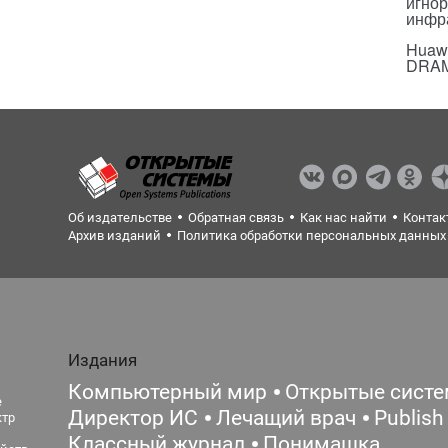
игнор
инфр
Huawe
DRA
Об издательстве
Обратная связь
Как нас найти
Контак
Архив изданий
Политика обработки персональных данных
Издания
Компьютерный мир
Открытые сист
е
Директор ИС
Лечащий врач
Publish
ктр
Классный журнал
Понимашка