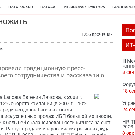
»
DATA AWARD
DATA&AI
ИТ-ИНФРАСТРУКТУРА
БЕЗОПАСНО
ножить
Под
1256 прочтений
ИТ
ых
III М
конгр
 провели традиционную пресс-
8 сен
оего сотрудничества и рассказали о
Фору
18 се
 Landata Евгения Лачкова, в 2008 г.
Упра
12% оборота компании (в 2007 г. - 10%,
24 се
ня среди вендоров Landata смогли
бившись успешных продаж ИБП большой мощности,
HR T
и к большей сбалансированности бизнеса за счет
2026
 Растут продажи и в российских регионах, куда
8 окт
ь ИБП. В 2008 г. продажи ИБП Eaton у Landata