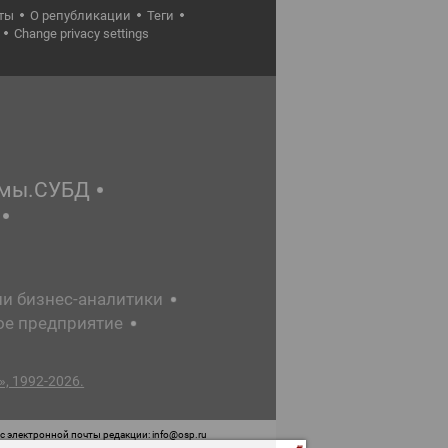
ты
О републикации
Теги
Change privacy settings
емы.СУБД
ии бизнес-аналитики
ое предприятие
, 1992-2026.
 электронной почты редакции: info@osp.ru
 от 05 июня 2015 г. выдано Роскомнадзором.