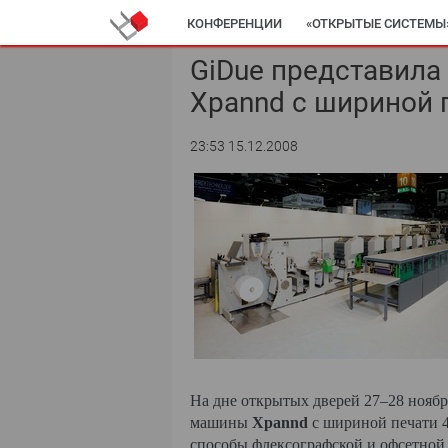
КОНФЕРЕНЦИИ
«ОТКРЫТЫЕ СИСТЕМЫ
GiDue представил
Xpannd с шириной 
23:53 15.12.2008
На дне открытых дверей 27–28 нояб
машины
Xpannd
с шириной печати 4
способы флексографской и офсетной 