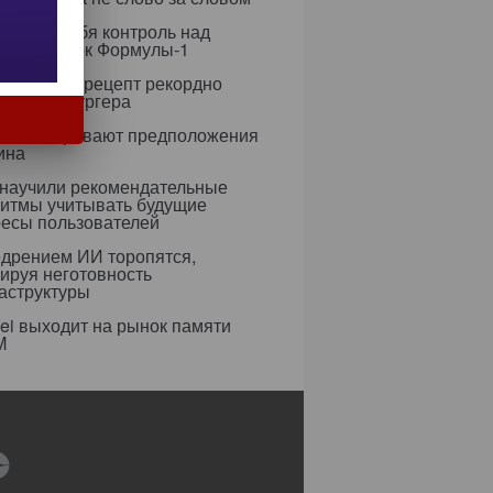
рет на себя контроль над
егией гонок Формулы-1
азработал рецепт рекордно
гичного бургера
усы оспаривают предположения
ина
 научили рекомендательные
ритмы учитывать будущие
ресы пользователей
едрением ИИ торопятся,
ируя неготовность
аструктуры
i выходит на рынок памяти
M