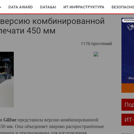
»
DATA AWARD
DATA&AI
ИТ-ИНФРАСТРУКТУРА
БЕЗОПАСНО
а версию комбинированной
РЕКЛА
печати 450 мм
1170 прочтений
Под
ИТ
ря
GiDue
п
редставила версию комбинированной
50 мм. Она объединяет широко распространённые
печати и предназначена для изготовления