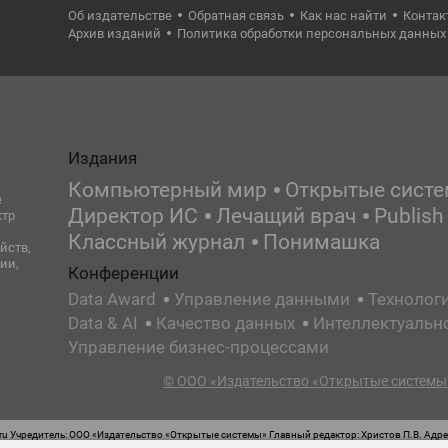
Об издательстве
Обратная связь
Как нас найти
Контак
Архив изданий
Политика обработки персональных данных
Издания
Компьютерный мир
Открытые сист
е
Директор ИС
Лечащий врач
Publish
ктр
Классный журнал
Понимашка
йств,
ии,
Конференции
Data Award
Управление данными
Технолог
Data & AI
Качество данных
Интеллектуальн
Управление бизнес-процессами
© ООО «Издательство «Открытые системы»
 Учредитель: ООО «Издательство «Открытые системы» Главный редактор: Христов П.В. Адрес
стная маркировка: 12+ Свидетельство о регистрации СМИ сетевого издания Эл.№ ФС77-62008