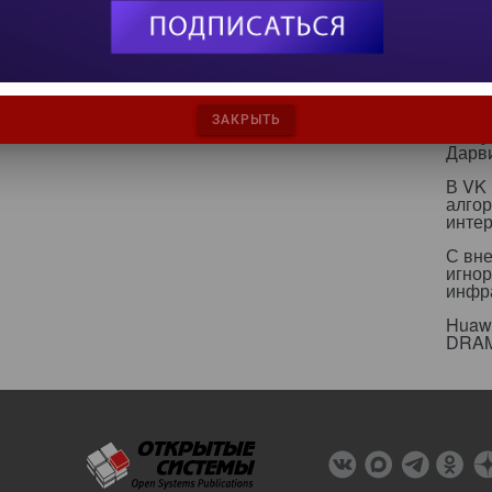
ИИ бе
страт
ИИ р
эколо
ЗАКРЫТЬ
Какт
Дарв
В VK
алго
инте
С вн
игнор
инфр
Huawe
DRA