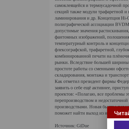
самоклеящейся и термоусадочной пр
секций также модули трафаретной и г
ламинирования и др. Концепция Hi-O
полиграфической ассоциации BVDM (G
допустимые значения растискивания, 
фантомных изображений, полошения.
температурный контроль и концепция
флексографской, трафаретной, глубо
комбинированной печати на плёночн
рынки. Вследствие большей ширины 
простоте работы со сменными офсетн
складирования, монтажа и транспорт
Как отметил президент фирмы Федер
заявить о себе ещё активнее, присту
проектов: «Полагаю, все проблемы 
перепроизводством и недостаточной
производствами. Новая быстро пере
Чита
поможет найти выход из непростых 
Источник: GiDue