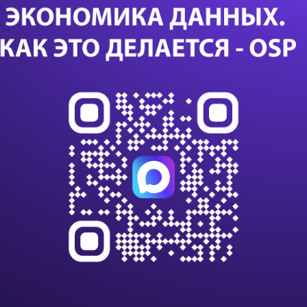
Биз
пр
Са
24 с
данны
данны
импо
Т-Бан
дооб
Казус
или с
К 203
клиен
на п
В Nvi
ИИ и
вычи
Нова
текст