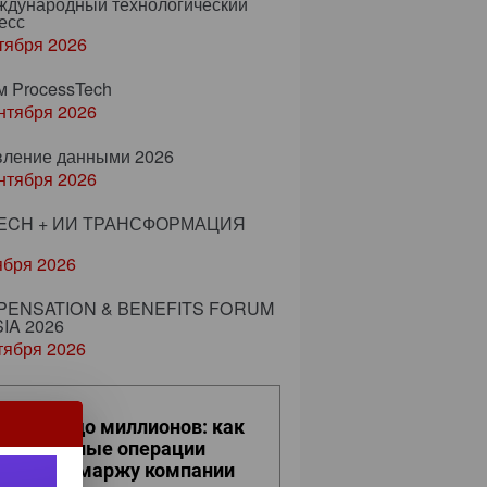
еждународный технологический
есс
тября 2026
м ProcessTech
нтября 2026
вление данными 2026
нтября 2026
ECH + ИИ ТРАНСФОРМАЦИЯ
ября 2026
ENSATION & BENEFITS FORUM
IA 2026
тября 2026
 кликов до миллионов: как
вседневные операции
ияют на маржу компании