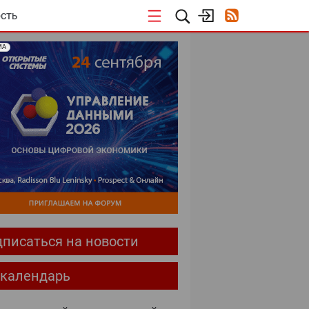
СТЬ
МА
писаться на новости
-календарь