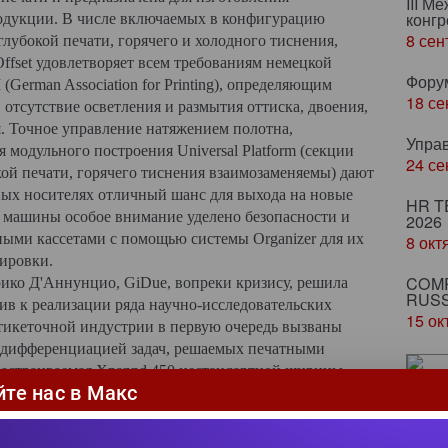
III М
конгр
одукции. В числе включаемых в конфигурацию
8 сен
лубокой печати, горячего и холодного тиснения,
ffset удовлетворяет всем требованиям немецкой
Фору
erman Association for Printing), определяющим
18 се
отсутствие осветления и размытия оттиска, двоения,
 Точное управление натяжением полотна,
Упра
 модульного построения Universal Platform (секции
24 се
кой печати, горячего тиснения взаимозаменяемы) дают
ых носителях отличный шанс для выхода на новые
HR T
машины особое внимание уделено безопасности и
2026
ыми кассетами с помощью системы Organizer для их
8 окт
ировки.
COMP
ико Д'Аннунцио, GiDue, вопреки кризису, решила
RUSS
пив к реализации ряда научно-исследовательских
15 ок
этикеточной индустрии в первую очередь вызваны
 дифференциацией задач, решаемых печатными
настраиваемая Xpannd 450 нестандартной ширины
йте нас в Макс
От
ситуаций».
по
вл