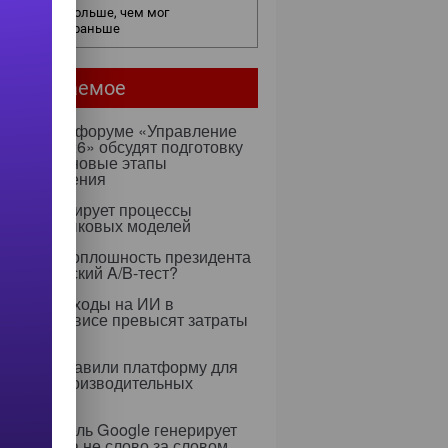
нес видит больше, чем мог
едположить раньше
мое читаемое
ентября на форуме «Управление
ми — 2026» обсудят подготовку
х к ИИ и новые этапы
ртозамещения
к оптимизирует процессы
учения языковых моделей
 Rapidus: оплошность президента
тратегический A/B-тест?
0 году расходы на ИИ в
тском сервисе превысят затраты
ерсонал
dia представили платформу для
 высокопроизводительных
слений
я ИИ-модель Google генерирует
 целиком, а не слово за словом