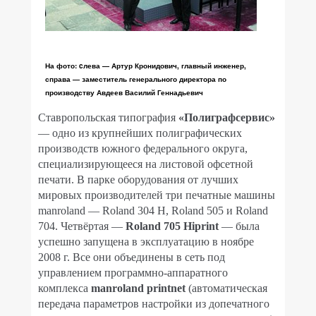
На фото: cлева — Артур Кронидович, главный инженер,
справа — заместитель генерального директора по
производству Авдеев Василий Геннадьевич
Ставропольская типография
«Полиграфсервис»
— одно из крупнейших полиграфических
производств южного федерального округа,
специализирующееся на листовой офсетной
печати. В парке оборудования от лучших
мировых производителей три печатные машины
manroland — Roland 304 H, Roland 505 и Roland
704. Четвёртая —
Roland 705 Hiprint
— была
успешно запущена в эксплуатацию в ноябре
2008 г. Все они объединены в сеть под
управлением программно-аппаратного
комплекса
manroland printnet
(автоматическая
передача параметров настройки из допечатного