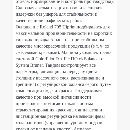
отдела, нормирование и контроль производства).
Сквозная автоматизация позволила снизить
издержки без ущерба для стабильности и
качества полиграфических работ.
Оснащение Roland 705 Hiprint подбиралось для
максимальной производительности на коротких
тиражах порядка 5 тыс. отт. при стабильном
качестве многокрасочной продукции (в т. ч. со
смесевыми красками). Машина укомплектована
системой ColorPilot D + F с ПО okBalance от
System Bruner. Тандем контролирует все
параметры, влияющие на передачу цвета
(толщину красочного слоя, растискивание и
треппинг) с регулировкой баланса серого путём
компенсации подачи краски. Поддерживать
качество при высокой интенсивности
производства помогают также система
термостатирования красочных аппаратов и
дистанционная регулировка начальной фазы
хода растиров (управление уровнем подачи
краски от клапана к хвосту). Аппарат