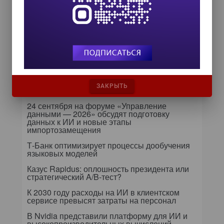
Zero Trust и Data Governance:
как управление данными
превращает дата-каталог в
ядро контура безопасности
Далее...
Самое читаемое
ЗАКРЫТЬ
24 сентября на форуме «Управление
данными — 2026» обсудят подготовку
данных к ИИ и новые этапы
импортозамещения
Т-Банк оптимизирует процессы дообучения
языковых моделей
Казус Rapidus: оплошность президента или
стратегический A/B-тест?
К 2030 году расходы на ИИ в клиентском
сервисе превысят затраты на персонал
В Nvidia представили платформу для ИИ и
высокопроизводительных вычислений