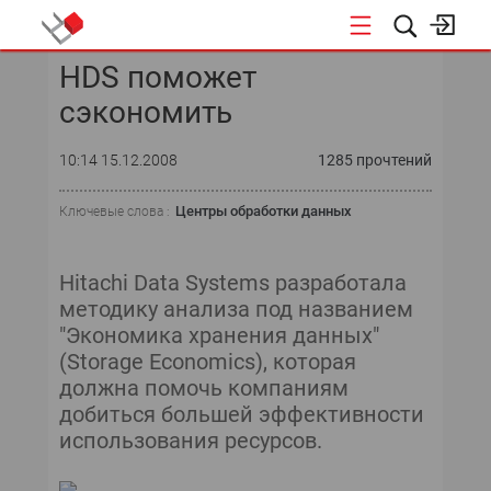
HDS поможет
КОНФЕРЕНЦИИ
сэкономить
10:14 15.12.2008
1285 прочтений
Центры обработки данных
Ключевые слова :
Hitachi Data Systems разработала
методику анализа под названием
"Экономика хранения данных"
(Storage Economics), которая
должна помочь компаниям
добиться большей эффективности
использования ресурсов.