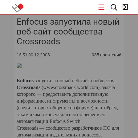
Enfocus запустила новый
КОНФЕРЕНЦИИ
веб-сайт сообщества
«ОТКРЫТЫЕ СИСТЕМЫ»
Crossroads
DATA AWARD
15:51 09.12.2008
985 прочтений
DATA&AI
Enfocus
запустила новый веб-сайт сообщества
ИТ-ИНФРАСТРУКТУРА
Crossroads
(www.crossroads-world.com), задача
которого — предоставить дополнительную
БЕЗОПАСНОСТЬ
информацию, инструменты и возможности
(среди которых общение на форуме) партнёрам,
АВТОМАТИЗАЦИЯ
заказчикам и консультантам по решениям
автоматизации Enfocus Switch.
ДИРЕКТОР ИС
Crossroads — сообщество разработчиков ПО для
автоматизации издательских процессов.