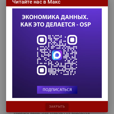
Читайте нас в Макс
Zero Trust и Data Governance:
как управление данными
превращает дата-каталог в
ядро контура безопасности
Далее...
Самое читаемое
24 сентября на форуме «Управление
данными — 2026» обсудят подготовку
данных к ИИ и новые этапы
импортозамещения
Т-Банк оптимизирует процессы дообучения
языковых моделей
Казус Rapidus: оплошность президента или
стратегический A/B-тест?
ЗАКРЫТЬ
К 2030 году расходы на ИИ в клиентском
сервисе превысят затраты на персонал