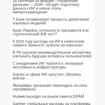
24 сентября на форуме «Управление
данными — 2026» обсудят подготовку
данных к ИИ и новые этапы
импортозамещения
Т-Банк оптимизирует процессы дообучения
языковых моделей
Казус Rapidus: оплошность президента или
стратегический A/B-тест?
К 2030 году расходы на ИИ в клиентском
сервисе превысят затраты на персонал
В VK научили рекомендательные алгоритмы
учитывать будущие интересы пользователей
С внедрением ИИ торопятся, игнорируя
неготовность инфраструктуры
Альянс в сфере ИИ запустил «Витрину
кейсов»
Минцифры призывает переходить на свои
сертификаты
Huawei выходит на рынок памяти DRAM
Gartner: глобальные расходы на платформы