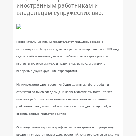
иностранным работникам и
владельцам супружеских виз.
Первоначальные планы правительству пришлось серьезно
пересмотреть. Получение удостоверений планировалось к 2009 году
сделать обязательным для всех работающих в аэропортах, но
протесты пилотов вынудили правительство пока ограничить
внедрение двумя крупными аэропортами.
На микросхеме удостоверения будет храниться фотография и
отпечатки пальцев владельца. В правительстве считают, что это
поможет работодателям выявлять нелегальных иностранных
работников, но у компаний пока нет сканеров удостоверений, и
сверять данные придется на глаз.
Оппозиционные партии и профсоюзы резко критикуют программу
введения биометрических удостоверений. Она обойдется бюджету в