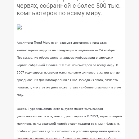
червях, собранной с более 500 тыс.
компьютеров по всему миру.
Аналитики Trend Micro прогнозируют достижение пика атак
компьютерных вирусов на следующий понедельник — 24 ноября.
Предсказание обусловлено анализом информации о вирусах и
червях, собранной с более 500 тыс. компьютеров по всему миру. В
2007 году вирусы проявили максимальную активность за три дня до
празднования Дня благодарения в США. Исходя из этого, эксперты
полагают, что этот же день может стать наиболее опасным и в этом
году.
Высокий уровень активности вирусов может быть вызван
увеличением числа предновогодних покупок в Internet, через который
миллионы пользователей приобретают подарки родным и близким,
особенно учитывая цели сэкономить в условиях кредитного кризиса,
говорится в отчете компании. А поскольку через магазины в Сети