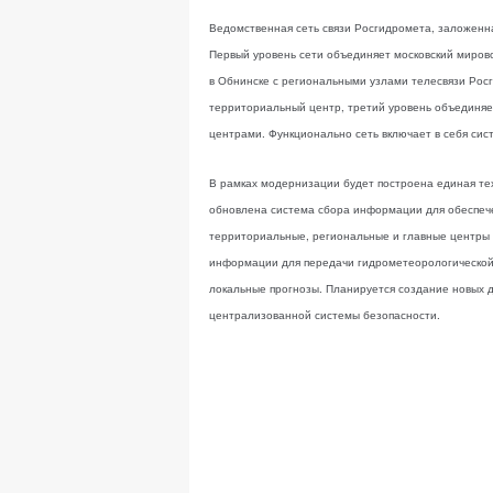
Ведомственная сеть связи Росгидромета, заложенна
Первый уровень сети объединяет московский миров
в Обнинске с региональными узлами телесвязи Рос
территориальный центр, третий уровень объединя
центрами. Функционально сеть включает в себя си
В рамках модернизации будет построена единая тех
обновлена система сбора информации для обеспеч
территориальные, региональные и главные центры 
информации для передачи гидрометеорологической
локальные прогнозы. Планируется создание новых д
централизованной системы безопасности.