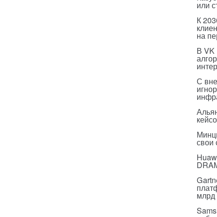
или с
К 203
клиен
на п
В VK
алго
инте
С вн
игнор
инфр
Альян
кейс
Минц
свои
Huawe
DRA
Gartn
плат
млрд 
Sams