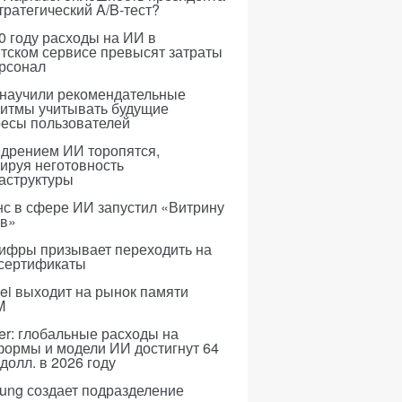
тратегический A/B-тест?
0 году расходы на ИИ в
тском сервисе превысят затраты
ерсонал
 научили рекомендательные
ритмы учитывать будущие
ресы пользователей
едрением ИИ торопятся,
ируя неготовность
аструктуры
с в сфере ИИ запустил «Витрину
ов»
ифры призывает переходить на
 сертификаты
i выходит на рынок памяти
M
er: глобальные расходы на
формы и модели ИИ достигнут 64
долл. в 2026 году
ung создает подразделение