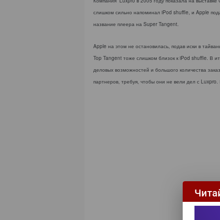
Компания Luxpro в 2005 году показала на выставке C
слишком сильно напоминал iPod shuffle, и Apple под
название плеера на Super Tangent.
Apple на этом не остановилась, подав иски в тайван
Top Tangent тоже слишком близок к iPod shuffle. В и
деловых возможностей и большого количества заказо
партнеров, требуя, чтобы они не вели дел с Luxpro.
Чита