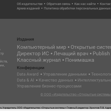
Об издательстве
Обратная связь
Как нас найти
Контак
Архив изданий
Политика обработки персональных данных
Издания
Компьютерный мир
Открытые сист
е
Директор ИС
Лечащий врач
Publish
ктр
Классный журнал
Понимашка
йств,
ии,
Конференции
Data Award
Управление данными
Технолог
Data & AI
Качество данных
Интеллектуальн
Управление бизнес-процессами
© ООО «Издательство «Открытые системы»
 Учредитель: ООО «Издательство «Открытые системы» Главный редактор: Христов П.В. Адрес
стная маркировка: 12+ Свидетельство о регистрации СМИ сетевого издания Эл.№ ФС77-62008