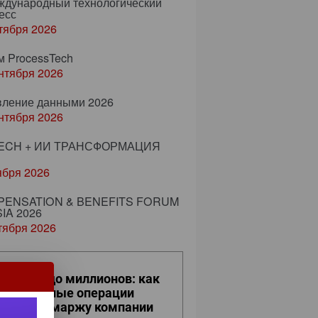
еждународный технологический
есс
тября 2026
м ProcessTech
нтября 2026
вление данными 2026
нтября 2026
ECH + ИИ ТРАНСФОРМАЦИЯ
ября 2026
ENSATION & BENEFITS FORUM
IA 2026
тября 2026
 кликов до миллионов: как
вседневные операции
ияют на маржу компании