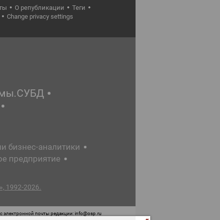
ты
О републикации
Теги
Change privacy settings
емы.СУБД
ии бизнес-аналитики
ое предприятие
, 1992-2026.
 электронной почты редакции: info@osp.ru
 от 05 июня 2015 г. выдано Роскомнадзором.