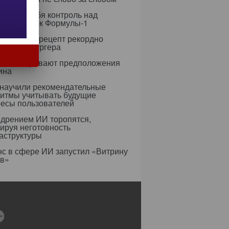
рет на себя контроль над
егией гонок Формулы-1
азработал рецепт рекордно
гичного бургера
усы оспаривают предположения
ина
 научили рекомендательные
ритмы учитывать будущие
ресы пользователей
едрением ИИ торопятся,
ируя неготовность
аструктуры
с в сфере ИИ запустил «Витрину
ов»