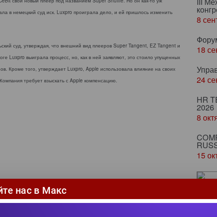
III М
eBit свой новый плеер под названием Super Shuffle. Но он как-то уж
конгр
ала в немецкий суд иск. Luxpro проиграла дело, и ей пришлось изменить
8 сен
Фору
ьский суд, утверждая, что внешний вид плееров Super Tangent, EZ Tangent и
18 се
тоге Luxpro выиграла процесс, но, как в ней заявляют, это стоило упущенных
Упра
в. Кроме того, утверждает Luxpro, Apple использовала влияние на своих
24 се
 Компания требует взыскать с Apple компенсацию.
HR T
2026
8 окт
COMP
RUSS
15 ок
йте нас в Макс
От
по
вл