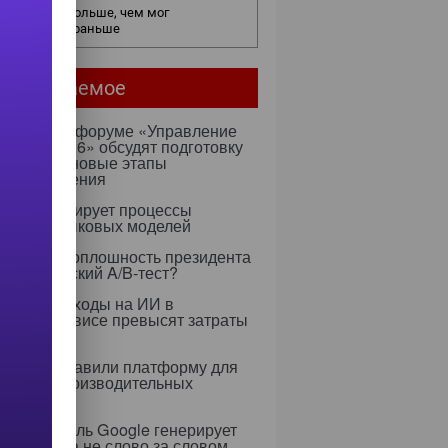
нес видит больше, чем мог
едположить раньше
мое читаемое
ентября на форуме «Управление
ми — 2026» обсудят подготовку
х к ИИ и новые этапы
ртозамещения
к оптимизирует процессы
учения языковых моделей
 Rapidus: оплошность президента
тратегический A/B-тест?
0 году расходы на ИИ в
тском сервисе превысят затраты
ерсонал
dia представили платформу для
 высокопроизводительных
слений
я ИИ-модель Google генерирует
 целиком, а не слово за словом