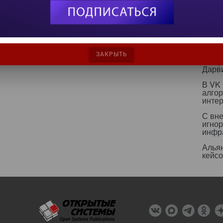
ИИ бе
страт
ИИ р
эколо
ЗАКРЫТЬ
Какт
Дарв
В VK
алго
инте
С вн
игнор
инфр
Альян
кейс