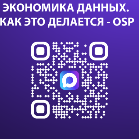
Биз
пр
Са
24 с
данны
данны
импо
Т-Бан
дооб
Казус
или с
К 203
клиен
на п
В Nvi
ИИ и
вычи
Нова
текст