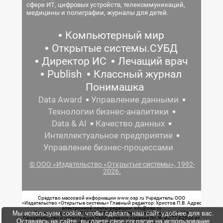
сфере ИТ, цифровых устройств, телекоммуникаций,
медицины и полиграфии, журналы для детей.
Компьютерный мир
Открытые системы.СУБД
Директор ИС
Лечащий врач
Publish
Классный журнал
Понимашка
Data Award
Управление данными
Технологии бизнес-аналитики
Data & AI
Качество данных
Интеллектуальное предприятие
Управление бизнес-процессами
© ООО «Издательство «Открытые системы», 1992-
2026.
Средство массовой информации www.osp.ru Учредитель: ООО
«Издательство «Открытые системы» Главный редактор: Христов П.В. Адрес
электронной почты редакции: info@osp.ru
Мы используем cookie, чтобы сделать наш сайт удобнее для вас.
Телефон редакции: 7 (499) 703-18-54 Возрастная маркировка: 12+
Свидетельство о регистрации СМИ сетевого издания Эл.№ ФС77-62008 от
Оставаясь на сайте, вы даете свое согласие на использование
05 июня 2015 г. выдано Роскомнадзором.