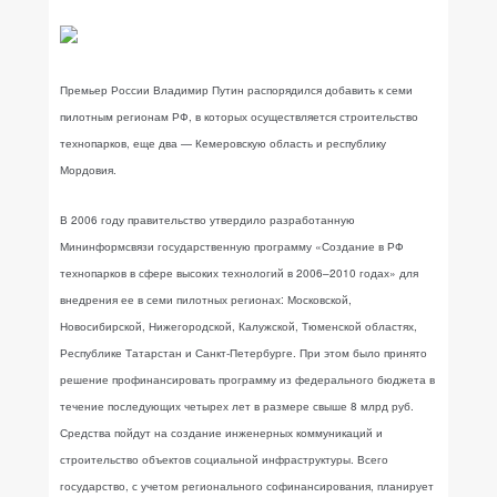
Премьер России Владимир Путин распорядился добавить к семи
пилотным регионам РФ, в которых осуществляется строительство
технопарков, еще два — Кемеровскую область и республику
Мордовия.
В 2006 году правительство утвердило разработанную
Мининформсвязи государственную программу «Создание в РФ
технопарков в сфере высоких технологий в 2006–2010 годах» для
внедрения ее в семи пилотных регионах: Московской,
Новосибирской, Нижегородской, Калужской, Тюменской областях,
Республике Татарстан и Санкт-Петербурге. При этом было принято
решение профинансировать программу из федерального бюджета в
течение последующих четырех лет в размере свыше 8 млрд руб.
Средства пойдут на создание инженерных коммуникаций и
строительство объектов социальной инфраструктуры. Всего
государство, с учетом регионального софинансирования, планирует