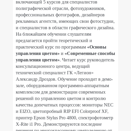
включающей 5 курсов для специалистов
полиграфической отрасли, фотохудожников,
профессиональных фотографов, дизайнеров
рекламных агентств, имеющих свои фотостудии,
и специалистов в области графического дизайна.
На ближайшем обучении слушателям
предлагается пройти теоретический и
практический курс по программам
«Основы
управления цветом»
и
«Современные способы
управления цветом»
. Читает курс руководитель
консультационного центра, ведущий
технический специалист ГК «Легион»
Александр Дроздов. Обучение проходит в демо-
зале, оборудованном программно-аппаратным
комплексом для демонстрации современных
решений по управлению цветом и контролю
качества допечатных процессов: мониторы NEC
и EIZO, цветопробный RIP EFI Colorproof XF,
принтер Epson Stylus Pro 4800, спектрофотометр
X-Rite i1 Pro. Демонстрируются последние
решения по многокрасочному цветоделению от