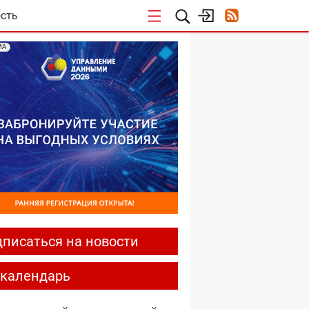
СТЬ
МА
контроль. Доступ к сайтам министерства иностр
писаться на новости
-календарь