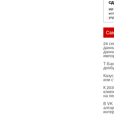
сд
ИИ 
исп
уп
Са
24 с
данны
данны
импо
Т-Бан
дооб
Казус
или с
К 203
клиен
на п
В VK
алго
инте