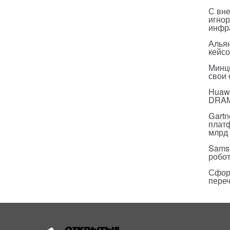
С вн
игнор
инфр
Альян
кейс
Минц
свои
Huawe
DRA
Gartn
плат
млрд 
Sams
робо
Сфор
пере