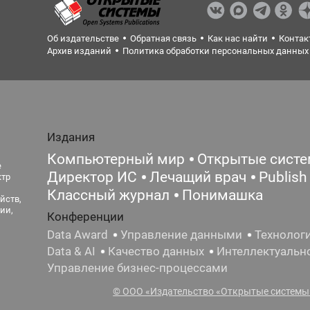
Об издательстве
Обратная связь
Как нас найти
Контак
Архив изданий
Политика обработки персональных данных
Издания
Компьютерный мир
Открытые сист
е
Директор ИС
Лечащий врач
Publish
ктр
Классный журнал
Понимашка
йств,
ии,
Конференции
Data Award
Управление данными
Технолог
Data & AI
Качество данных
Интеллектуальн
Управление бизнес-процессами
© ООО «Издательство «Открытые системы»