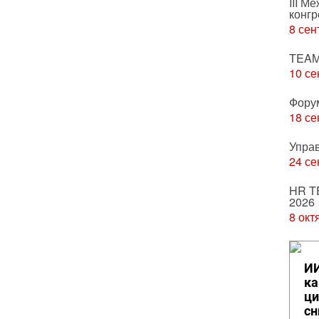
III М
конгр
8 сен
TEAM
10 се
Фору
18 се
Упра
24 се
HR T
2026
8 окт
ИИ
ка
ци
сн