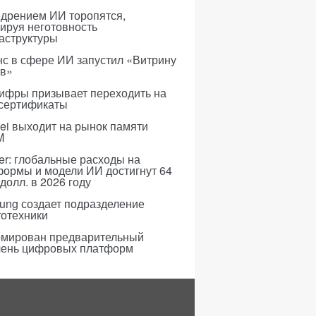
едрением ИИ торопятся,
ируя неготовность
аструктуры
с в сфере ИИ запустил «Витрину
ов»
ифры призывает переходить на
 сертификаты
i выходит на рынок памяти
M
er: глобальные расходы на
формы и модели ИИ достигнут 64
долл. в 2026 году
ung создает подразделение
тотехники
мирован предварительный
чень цифровых платформ