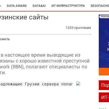
»
DATA AWARD
DATA&AI
ИТ-ИНФРАСТРУКТУРА
БЕЗОПАСНО
узинские сайты
РЕКЛА
1233 прочтения
сность
, в настоящее время выводящие из
вязаны с хорошо известной преступной
twork (RBN), полагают специалисты по
ти.
надлежащие Грузии сервера попали под внешний 
Под
ИТ