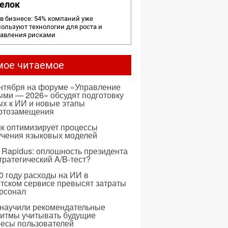
елок
в бизнесе: 54% компаний уже
ользуют технологии для роста и
равления рисками
мое читаемое
ентября на форуме «Управление
ми — 2026» обсудят подготовку
х к ИИ и новые этапы
ртозамещения
к оптимизирует процессы
учения языковых моделей
 Rapidus: оплошность президента
тратегический A/B-тест?
0 году расходы на ИИ в
тском сервисе превысят затраты
ерсонал
 научили рекомендательные
ритмы учитывать будущие
ресы пользователей