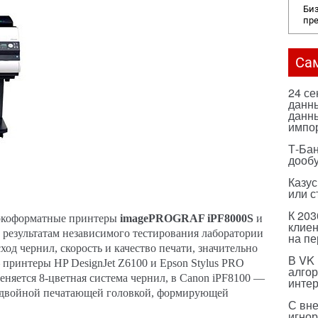
Биз
пр
Са
24 с
данны
данны
импо
Т-Бан
дооб
Казус
или с
К 203
окоформатные принтеры
imagePROGRAF iPF8000S
и
клиен
о результатам независимого тестирования лаборатории
на п
ход чернил, скорость и качество печати, значительно
В VK
принтеры HP DesignJet Z6100 и Epson Stylus PRO
алго
еняется 8-цветная система чернил, в Canon iPF8100 —
инте
ы двойной печатающей головкой, формирующей
С вн
игнор