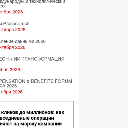
еждународный технологический
есс
тября 2026
м ProcessTech
нтября 2026
вление данными 2026
нтября 2026
ECH + ИИ ТРАНСФОРМАЦИЯ
ября 2026
ENSATION & BENEFITS FORUM
IA 2026
тября 2026
 кликов до миллионов: как
вседневные операции
ияют на маржу компании