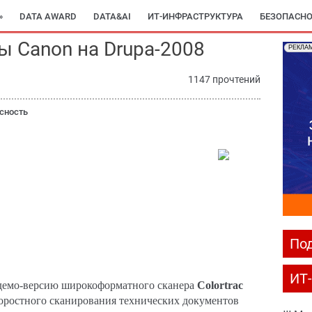
»
DATA AWARD
DATA&AI
ИТ-ИНФРАСТРУКТУРА
БЕЗОПАСНО
ы Canon на Drupa-2008
РЕКЛА
1147 прочтений
сность
Под
ИТ
демо-версию широкоформатного сканера
Colortrac
коростного сканирования технических документов