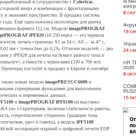
III М
разработанный в сотрудничестве с
Colortrac
.
конгр
стороной вверх в комбинации с фронтальными
8 сен
у и экономят пространство. В продажу система
о года. Ещё одна новинка экспозиции для рынка
Фору
пании формата 112 см. Модели
imagePROGRAF
18 се
gePROGRAF iPF820
(10 250 евро) — это чернила
сителя, печать страницы A1 за 24 с, A0 — за 47 с,
Упра
0,02 мм с точностью до 0,1%. Отличие моделей — два
24 се
ем у iPF820 для печати на бумаге разного типа и
HR T
авылет», а ёмкости с чернилами (330 и 700 мл)
2026
. Принтеры поступят в продажу в Европе в сентябре
8 окт
ь также новые модели
imagePRESS C6000
и
COMP
льными серверными функциями для выполнения
RUSS
тических и переменных данных.
15 ок
PF5100
и
imagePROGRAF iPF6100
на выставке
 (по 13 критериям, включая стабильность работы,
ость, сопротивление стиранию, градации тона,
От
тпечатков, цвет и глянец), а модель
iPF5100
по
ейской ассоциации изданий о цифровой печати EDP
вл