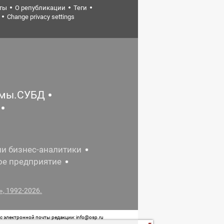
ты
О републикации
Теги
Change privacy settings
емы.СУБД
ии бизнес-аналитики
ое предприятие
, 1992-2026.
 электронной почты редакции: info@osp.ru
 от 05 июня 2015 г. выдано Роскомнадзором.