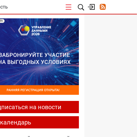
СТЬ
МА
писаться на новости
-календарь