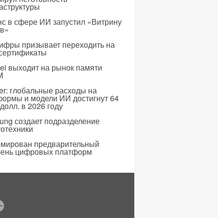
аструктуры
с в сфере ИИ запустил «Витрину
ов»
ифры призывает переходить на
 сертификаты
i выходит на рынок памяти
M
er: глобальные расходы на
формы и модели ИИ достигнут 64
долл. в 2026 году
ung создает подразделение
тотехники
мирован предварительный
чень цифровых платформ