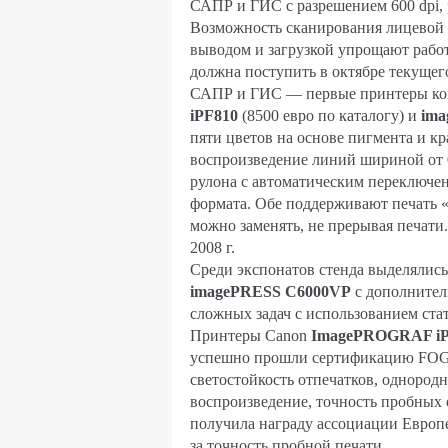
САПР и ГИС с разрешением 600 dpi, 
Возможность сканирования лицевой 
выводом и загрузкой упрощают работ
должна поступить в октябре текущег
САПР и ГИС — первые принтеры ком
iPF810
(8500 евро по каталогу) и
ima
пяти цветов на основе пигмента и кра
воспроизведение линий шириной от 
рулона с автоматическим переключени
формата. Обе поддерживают печать «н
можно заменять, не прерывая печати
2008 г.
Среди экспонатов стенда выделялис
imagePRESS C6000VP
с дополните
сложных задач с использованием ста
Принтеры
Canon
ImagePROGRAF i
успешно прошли сертификацию FOGRA
светостойкость отпечатков, однородн
воспроизведение, точность пробных о
получила награду ассоциации Европ
за точность пробной печати.