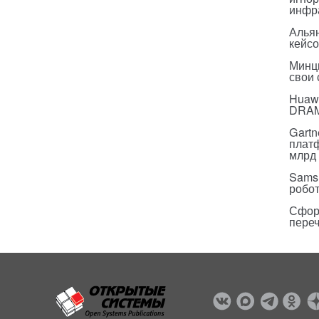
инфр
Альян
кейс
Минц
свои
Huawe
DRA
Gartn
плат
млрд 
Sams
робо
Сфор
пере