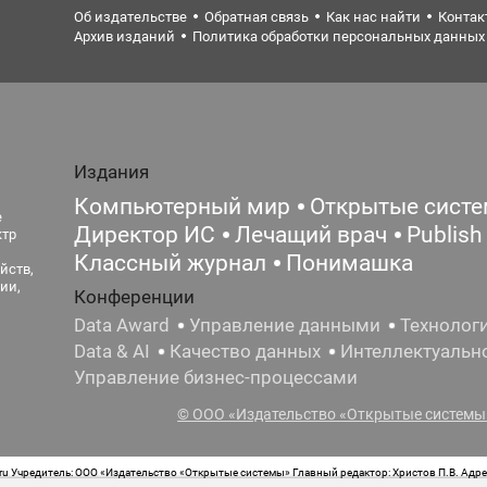
Об издательстве
Обратная связь
Как нас найти
Контак
Архив изданий
Политика обработки персональных данных
Издания
Компьютерный мир
Открытые сист
е
Директор ИС
Лечащий врач
Publish
ктр
Классный журнал
Понимашка
йств,
ии,
Конференции
Data Award
Управление данными
Технолог
Data & AI
Качество данных
Интеллектуальн
Управление бизнес-процессами
© ООО «Издательство «Открытые системы»
 Учредитель: ООО «Издательство «Открытые системы» Главный редактор: Христов П.В. Адрес
стная маркировка: 12+ Свидетельство о регистрации СМИ сетевого издания Эл.№ ФС77-62008