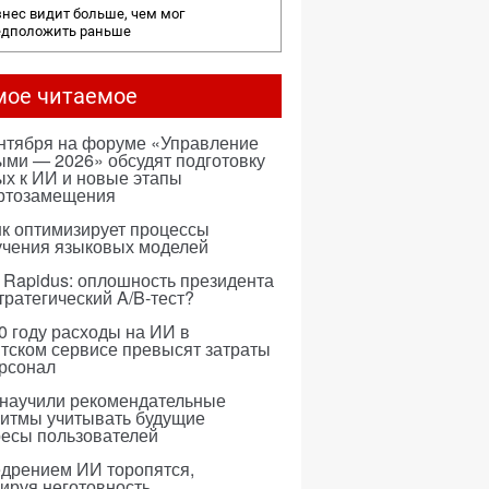
нес видит больше, чем мог
едположить раньше
мое читаемое
ентября на форуме «Управление
ми — 2026» обсудят подготовку
х к ИИ и новые этапы
ртозамещения
к оптимизирует процессы
учения языковых моделей
 Rapidus: оплошность президента
тратегический A/B-тест?
0 году расходы на ИИ в
тском сервисе превысят затраты
ерсонал
 научили рекомендательные
ритмы учитывать будущие
ресы пользователей
едрением ИИ торопятся,
ируя неготовность