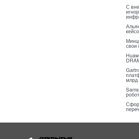
С вн
игнор
инфр
Альян
кейс
Минц
свои
Huawe
DRA
Gartn
плат
млрд 
Sams
робо
Сфор
пере