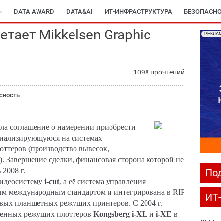
»
DATA AWARD
DATA&AI
ИТ-ИНФРАСТРУКТУРА
БЕЗОПАСНО
етает Mikkelsen Graphic
РЕКЛА
1098 прочтений
сность
ла соглашение о намерении приобрести
циализирующуюся на системах
оттеров (производство вывесок,
). Завершение сделки, финансовая сторона которой не
 2008 г.
Под
видеосистему
i-cut
, а её система управления
нным международным стандартом и интегрирована в RIP
ИТ
вых планшетных режущих принтеров. С 2004 г.
енных режущих плоттеров
Kongsberg i-XL
и
i-XE
в