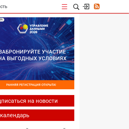
СТЬ
МА
писаться на новости
-календарь