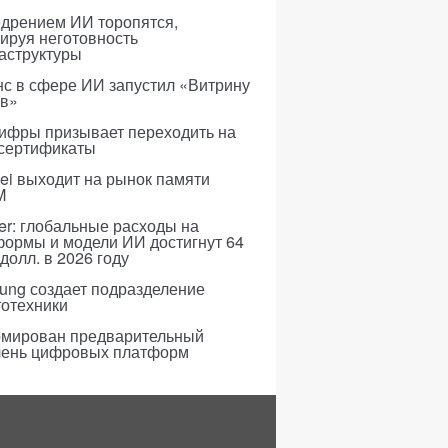
едрением ИИ торопятся,
ируя неготовность
аструктуры
с в сфере ИИ запустил «Витрину
ов»
ифры призывает переходить на
 сертификаты
i выходит на рынок памяти
M
er: глобальные расходы на
формы и модели ИИ достигнут 64
долл. в 2026 году
ung создает подразделение
тотехники
мирован предварительный
чень цифровых платформ