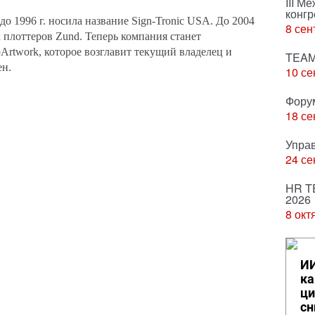
III М
конгр
до 1996 г. носила название Sign-Tronic USA. До 2004
8 сен
 плоттеров Zund. Теперь компания станет
Artwork, которое возглавит текущий владелец и
TEAM
ен.
10 се
Фору
18 се
Упра
24 се
HR T
2026
8 окт
ИИ
ка
ци
сн