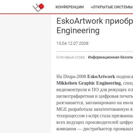
КОНФЕРЕНЦИИ
«ОТКРЫТЫЕ СИСТЕМЫ
EskoArtwork приобр
Engineering
15:04 12.07.2008
Информационная безопа
Ключевые слова :
На Drupa-2008
EskoArtwork
подписа
Mikkelsen Graphic Engineering
, спе
видеоконтроля и ПО для режущих пл
шелкотрафаретная и цифровая печать
разглашается, запланировано на июль
MGE разработала запатентованную 
техпроцессом i-script стала призва
всех ведущих производителей цифро
компания — дистрибьютор промышл