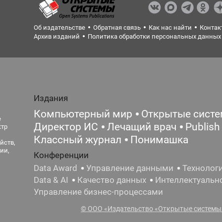
Об издательстве
Обратная связь
Как нас найти
Контак
Архив изданий
Политика обработки персональных данных
Издания
Компьютерный мир
Открытые сист
е
Директор ИС
Лечащий врач
Publish
ктр
Классный журнал
Понимашка
йств,
ии,
Конференции
Data Award
Управление данными
Технолог
Data & AI
Качество данных
Интеллектуальн
Управление бизнес-процессами
© ООО «Издательство «Открытые системы»