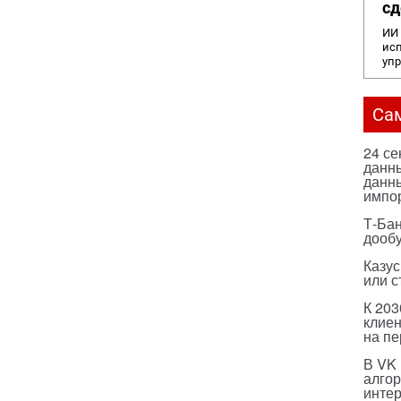
сд
ИИ 
исп
уп
Са
24 с
данны
данны
импо
Т-Бан
дооб
Казус
или с
К 203
клиен
на п
В VK
алго
инте