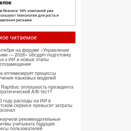
елок
в бизнесе: 54% компаний уже
ользуют технологии для роста и
равления рисками
мое читаемое
ентября на форуме «Управление
ми — 2026» обсудят подготовку
х к ИИ и новые этапы
ртозамещения
к оптимизирует процессы
учения языковых моделей
 Rapidus: оплошность президента
тратегический A/B-тест?
0 году расходы на ИИ в
тском сервисе превысят затраты
ерсонал
 научили рекомендательные
ритмы учитывать будущие
ресы пользователей