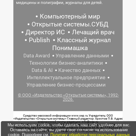
медицины и полиграфии, журналы для детей.
Компьютерный мир
Открытые системы.СУБД
Директор ИС
Лечащий врач
Publish
Классный журнал
Понимашка
Data Award
Управление данными
Технологии бизнес-аналитики
Data & AI
Качество данных
Интеллектуальное предприятие
Управление бизнес-процессами
© ООО «Издательство «Открытые системы», 1992-
2026.
Средство массовой информации www.osp.ru Учредитель: ООО
«Издательство «Открытые системы» Главный редактор: Христов П.В. Адрес
электронной почты редакции: info@osp.ru
Мы используем cookie, чтобы сделать наш сайт удобнее для вас.
Телефон редакции: 7 (499) 703-18-54 Возрастная маркировка: 12+
Свидетельство о регистрации СМИ сетевого издания Эл.№ ФС77-62008 от
Оставаясь на сайте, вы даете свое согласие на использование
05 июня 2015 г. выдано Роскомнадзором.
cookie. Подробнее см.
Политику обработки персональных данных