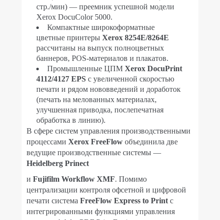
стр./мин) — преемник успешной модели
Xerox DocuColor 5000.
Компактные широкоформатные
цветные принтеры
Xerox 8254E/8264E
рассчитаны на выпуск полноцветных
баннеров, POS-материалов и плакатов.
Промышленные ЦПМ
Xerox DocuPrint
4112/4127 EPS
с увеличенной скоростью
печати и рядом нововведений и доработок
(печать на мелованных материалах,
улучшенная приводка, послепечатная
обработка в линию).
В сфере систем управления производственными
процессами
Xerox FreeFlow
объединила две
ведущие производственные системы —
Heidelberg Prinect
и
Fujifilm Workflow XMF
. Помимо
централизации контроля офсетной и цифровой
печати система
FreeFlow Express to Print
с
интегрированными функциями управления