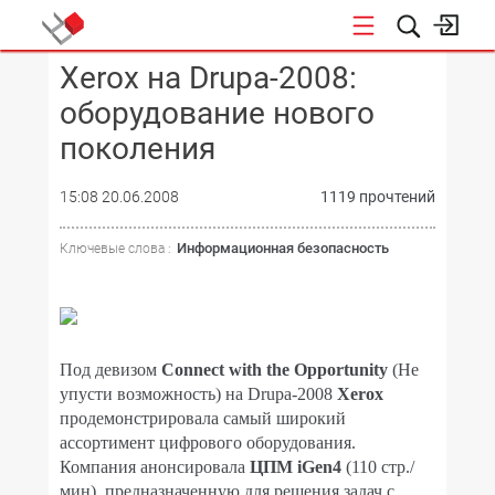
Xerox на Drupa-2008:
КОНФЕРЕНЦИИ
оборудование нового
поколения
15:08 20.06.2008
1119 прочтений
Информационная безопасность
Ключевые слова :
Под девизом
Connect with the Opportunity
(Не
упусти возможность) на Drupa-2008
Xerox
продемонстрировала самый широкий
ассортимент цифрового оборудования.
Компания анонсировала
ЦПМ iGen4
(110 стр./
мин), предназначенную для решения задач с