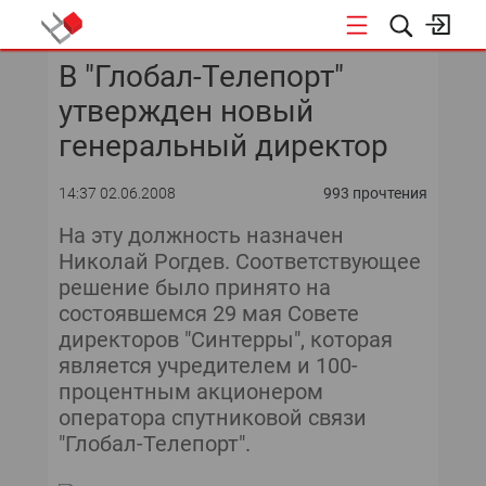
В "Глобал-Телепорт"
КОНФЕРЕНЦИИ
утвержден новый
«ОТКРЫТЫЕ СИСТЕМЫ»
генеральный директор
DATA AWARD
14:37 02.06.2008
993 прочтения
На эту должность назначен
DATA&AI
Николай Рогдев. Соответствующее
решение было принято на
ИТ-ИНФРАСТРУКТУРА
состоявшемся 29 мая Совете
директоров "Синтерры", которая
БЕЗОПАСНОСТЬ
является учредителем и 100-
процентным акционером
АВТОМАТИЗАЦИЯ
оператора спутниковой связи
"Глобал-Телепорт".
ДИРЕКТОР ИС