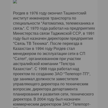
КОМПЬЮТЕРНЫЙ МИР
Рогдев в 1976 году окончил Ташкентский
ИТ В ЗДРАВООХРАНЕНИИ
институт инженеров транспорта по
специальности "Автоматика, телемеханика и
ПАРТНЕРСКИЕ ПРОЕКТЫ
связь". С 1970 года работал на предприятиях
Министерства связи Таджикской ССР, в 1991
ИТ-КАЛЕНДАРЬ
году был назначен директором предприятия
"Связь ТВ Техника". После переезда в
Казахстан в 1994 году Рогдев стал
ЭКСПЕРТИЗА
менеджером по эксплуатации сети в СП
"Сател", организованном при участии
ПРЕСС-РЕЛИЗЫ
австралийской компании "Телстра
Казахстан". С 1998 года работал над
АРХИВ ЖУРНАЛОВ
проектом по созданию ЗАО "Телепорт-ТП",
где занимал должности заместителя
ПОДПИСКА
управляющего директора по техническим
вопросам, директора департамента
планирования и развития сети, технического
директора. В 2004 году был назначен
коммерческим директором ЗАО "Телепорт-