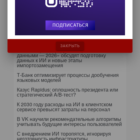
превращает дата-каталог в
ядро контура безопасности
Далее...
Самое читаемое
ЗАКРЫТЬ
24 сентября на форуме «Управление
данными — 2026» обсудят подготовку
данных к ИИ и новые этапы
импортозамещения
Т-Банк оптимизирует процессы дообучения
языковых моделей
Казус Rapidus: оплошность президента или
стратегический A/B-тест?
К 2030 году расходы на ИИ в клиентском
сервисе превысят затраты на персонал
В VK научили рекомендательные алгоритмы
учитывать будущие интересы пользователей
С внедрением ИИ торопятся, игнорируя
неготовность инфраструктуры