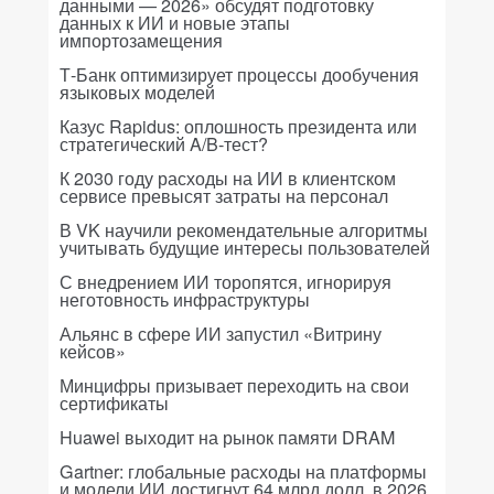
данными — 2026» обсудят подготовку
данных к ИИ и новые этапы
импортозамещения
Т-Банк оптимизирует процессы дообучения
языковых моделей
Казус Rapidus: оплошность президента или
стратегический A/B-тест?
К 2030 году расходы на ИИ в клиентском
сервисе превысят затраты на персонал
В VK научили рекомендательные алгоритмы
учитывать будущие интересы пользователей
С внедрением ИИ торопятся, игнорируя
неготовность инфраструктуры
Альянс в сфере ИИ запустил «Витрину
кейсов»
Минцифры призывает переходить на свои
сертификаты
Huawei выходит на рынок памяти DRAM
Gartner: глобальные расходы на платформы
и модели ИИ достигнут 64 млрд долл. в 2026