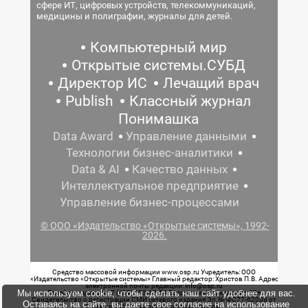
сфере ИТ, цифровых устройств, телекоммуникаций,
медицины и полиграфии, журналы для детей.
Компьютерный мир
Открытые системы.СУБД
Директор ИС
Лечащий врач
Publish
Классный журнал
Понимашка
Data Award
Управление данными
Технологии бизнес-аналитики
Data & AI
Качество данных
Интеллектуальное предприятие
Управление бизнес-процессами
© ООО «Издательство «Открытые системы», 1992-
2026.
Средство массовой информации www.osp.ru Учредитель: ООО
«Издательство «Открытые системы» Главный редактор: Христов П.В. Адрес
электронной почты редакции: info@osp.ru
Мы используем cookie, чтобы сделать наш сайт удобнее для вас.
Телефон редакции: 7 (499) 703-18-54 Возрастная маркировка: 12+
Свидетельство о регистрации СМИ сетевого издания Эл.№ ФС77-62008 от
Оставаясь на сайте, вы даете свое согласие на использование
05 июня 2015 г. выдано Роскомнадзором.