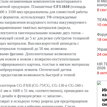
III М
стали незаменимым компонентом малотиражного
конгр
ечатной продукции. Планшетные
CF3-1610
(площадь
8 сен
00 x 3100 мм) предназначены для совместной работы
х же форматов, использующих УФ-отверждаемые
TEAM
ена направления воздушного потока вакуумируемого
10 се
выравнивание тяжёлых материалов (акрила,
плектуются тангенциальными ножами двух типов –
Фору
режущей силой до 5 кг для резки субстратов толщиной
18 се
вёрдых материалов. Высокоскоростной шпиндель с
Упра
материалов толщиной до 50 мм, возможна
24 се
выми фрезами. Дополнительные возможности
ным ножом и ножом с возвратно-поступательным
HR T
 гофри
рованного картона, толстые и мягкие материалы
2026
 вибрирующим лезвием. Оптический датчик
8 окт
 предоставляя возможность быстрой и точной
лоттеров CG-FXII (CG-75/CG, CG-130 и CG-160 с
ИИ
 51 мм и 1600 х 51 мм, соответственно), пришедших на
ка
дизайн и функция резки «с запасом»,
ци
зврат в исходную точку разреза для предотвращения
сн
с толстыми или клейкими материалами. Среди