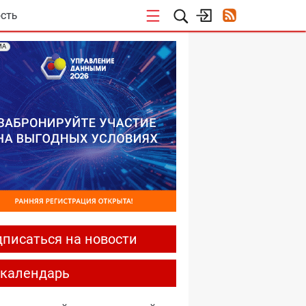
СТЬ
МА
писаться на новости
-календарь