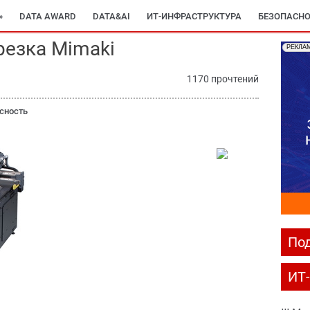
»
DATA AWARD
DATA&AI
ИТ-ИНФРАСТРУКТУРА
БЕЗОПАСНО
резка Mimaki
РЕКЛА
1170 прочтений
сность
Под
ИТ