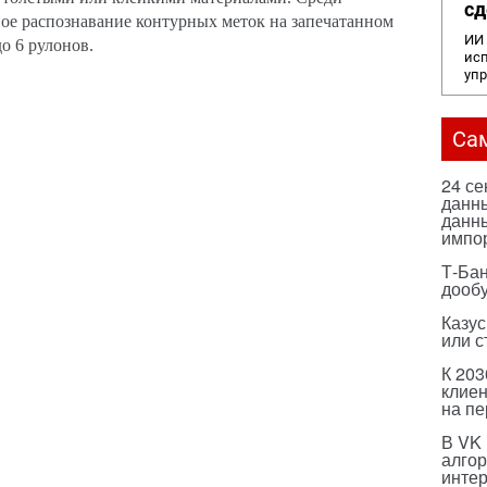
сд
ое распознавание контурных меток на запечатанном
ИИ 
о 6 рулонов.
исп
уп
Са
24 с
данны
данны
импо
Т-Бан
дооб
Казус
или с
К 203
клиен
на п
В VK
алго
инте