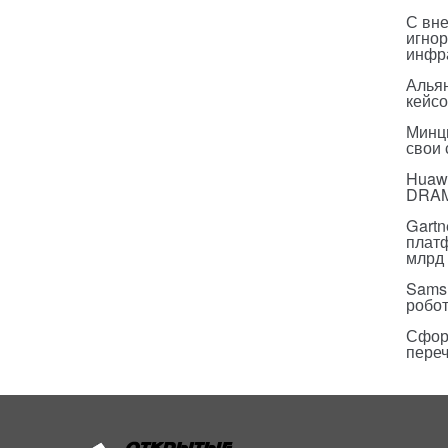
С вн
игнор
инфр
Альян
кейс
Минц
свои
Huawe
DRA
Gartn
плат
млрд 
Sams
робо
Сфор
пере