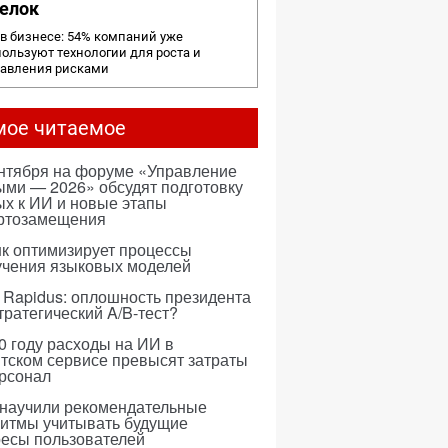
елок
в бизнесе: 54% компаний уже
ользуют технологии для роста и
равления рисками
мое читаемое
ентября на форуме «Управление
ми — 2026» обсудят подготовку
х к ИИ и новые этапы
ртозамещения
к оптимизирует процессы
учения языковых моделей
 Rapidus: оплошность президента
тратегический A/B-тест?
0 году расходы на ИИ в
тском сервисе превысят затраты
ерсонал
 научили рекомендательные
ритмы учитывать будущие
ресы пользователей