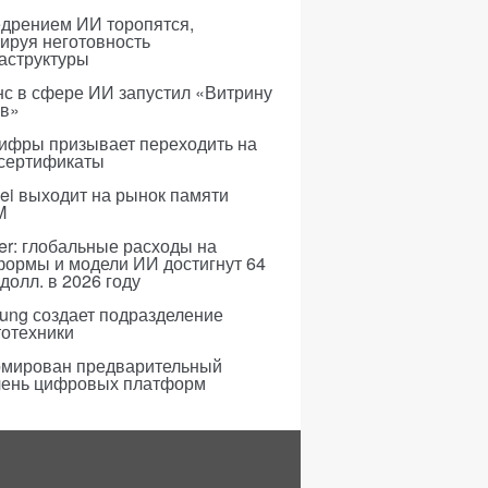
едрением ИИ торопятся,
ируя неготовность
аструктуры
с в сфере ИИ запустил «Витрину
ов»
ифры призывает переходить на
 сертификаты
i выходит на рынок памяти
M
er: глобальные расходы на
формы и модели ИИ достигнут 64
долл. в 2026 году
ung создает подразделение
тотехники
мирован предварительный
чень цифровых платформ