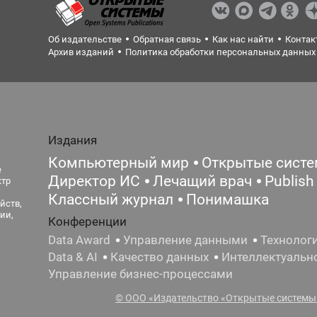
Об издательстве
Обратная связь
Как нас найти
Контак
Архив изданий
Политика обработки персональных данных
Издания
Компьютерный мир
Открытые сист
е
Директор ИС
Лечащий врач
Publish
ктр
Классный журнал
Понимашка
йств,
ии,
Конференции
Data Award
Управление данными
Технолог
Data & AI
Качество данных
Интеллектуальн
Управление бизнес-процессами
© ООО «Издательство «Открытые системы»