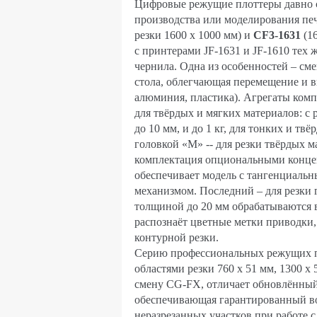
Цифровые режущие плоттеры давно 
производства или моделирования п
резки 1600 х 1000 мм) и
CF3-1631
(16
с принтерами JF-1631 и JF-1610 те
чернила. Одна из особенностей – см
стола, облегчающая перемещение и 
алюминия, пластика). Агрегаты ком
для твёрдых и мягких материалов: с 
до 10 мм, и до 1 кг, для тонких и т
головкой «M» -- для резки твёрдых 
комплектация опциональными конце
обеспечивает модель с тангенциаль
механизмом. Последний – для резки
толщиной до 20 мм обрабатываются
распознаёт цветные метки приводки,
контурной резки.
Серию профессиональных режущих п
областями резки 760 х 51 мм, 1300 х
смену CG-FX, отличает обновлённый 
обеспечивающая гарантированный во
неразрезанных участков при работе 