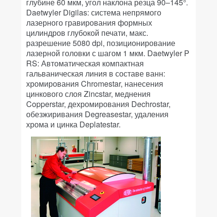
глубине 60 мкм, угол наклона резца 90–145°.
Daetwyler Digilas: система непрямого
лазерного гравирования формных
цилиндров глубокой печати, макс.
разрешение 5080 dpi, позиционирование
лазерной головки с шагом 1 мкм. Daetwyler P
RS: Автоматическая компактная
гальваническая линия в составе ванн:
хромирования Chromestar, нанесения
цинкового слоя Zincstar, меднения
Copperstar, дехромирования Dechrostar,
обезжиривания Degreasestar, удаления
хрома и цинка Deplatestar.