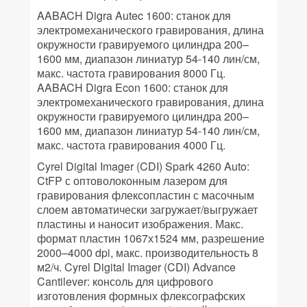
AABACH Digra Autec 1600: станок для
электромеханического гравирования, длина
окружности гравируемого цилиндра 200–
1600 мм, диапазон линиатур 54-140 лин/см,
макс. частота гравирования 8000 Гц.
AABACH Digra Econ 1600: станок для
электромеханического гравирования, длина
окружности гравируемого цилиндра 200–
1600 мм, диапазон линиатур 54-140 лин/см,
макс. частота гравирования 4000 Гц.
Cyrel Digital Imager (CDI) Spark 4260 Auto:
CtFP с оптоволоконным лазером для
гравирования флексопластин с масочным
слоем автоматически загружает/выгружает
пластины и наносит изображения. Макс.
формат пластин 1067х1524 мм, разрешение
2000–4000 dpi, макс. производительность 8
м2/ч. Cyrel Digital Imager (CDI) Advance
Cantilever: консоль для цифрового
изготовления формных флексографских