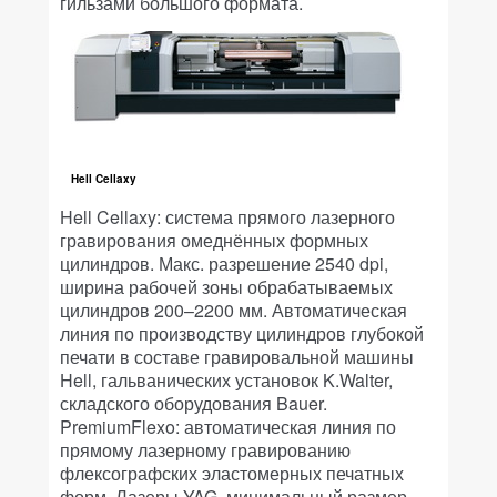
гильзами большого формата.
Hell Cellaxy
Hell Cellaxy: система прямого лазерного
гравирования омеднённых формных
цилиндров. Макс. разрешение 2540 dpi,
ширина рабочей зоны обрабатываемых
цилиндров 200–2200 мм. Автоматическая
линия по производству цилиндров глубокой
печати в составе гравировальной машины
Hell, гальванических установок K.Walter,
складского оборудования Bauer.
PremiumFlexo: автоматическая линия по
прямому лазерному гравированию
флексографских эластомерных печатных
форм. Лазеры YAG, минимальный размер