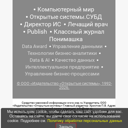
Компьютерный мир
Открытые системы.СУБД
Директор ИС
Лечащий врач
Publish
Классный журнал
Понимашка
Data Award
Управление данными
Технологии бизнес-аналитики
Data & AI
Качество данных
Интеллектуальное предприятие
Управление бизнес-процессами
© ООО «Издательство «Открытые системы», 1992-
2026.
Средство массовой информации www.osp.ru Учредитель: ООО
«Издательство «Открытые системы» Главный редактор: Христов П.В. Адрес
электронной почты редакции: info@osp.ru
Мы используем cookie, чтобы сделать наш сайт удобнее для вас.
Телефон редакции: 7 (499) 703-18-54 Возрастная маркировка: 12+
Свидетельство о регистрации СМИ сетевого издания Эл.№ ФС77-62008 от
Оставаясь на сайте, вы даете свое согласие на использование
05 июня 2015 г. выдано Роскомнадзором.
cookie. Подробнее см.
Политику обработки персональных данных
Закрыть