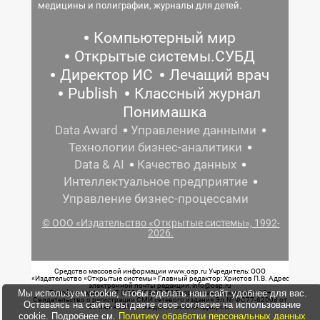
медицины и полиграфии, журналы для детей.
Компьютерный мир
Открытые системы.СУБД
Директор ИС
Лечащий врач
Publish
Классный журнал
Понимашка
Data Award
Управление данными
Технологии бизнес-аналитики
Data & AI
Качество данных
Интеллектуальное предприятие
Управление бизнес-процессами
© ООО «Издательство «Открытые системы», 1992-
2026.
Средство массовой информации www.osp.ru Учредитель: ООО
«Издательство «Открытые системы» Главный редактор: Христов П.В. Адрес
электронной почты редакции: info@osp.ru
Мы используем cookie, чтобы сделать наш сайт удобнее для вас.
Телефон редакции: 7 (499) 703-18-54 Возрастная маркировка: 12+
Свидетельство о регистрации СМИ сетевого издания Эл.№ ФС77-62008 от
Оставаясь на сайте, вы даете свое согласие на использование
05 июня 2015 г. выдано Роскомнадзором.
cookie. Подробнее см.
Политику обработки персональных данных