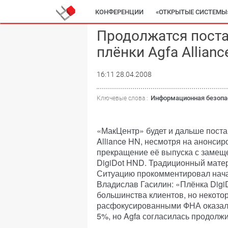
КОНФЕРЕНЦИИ
«ОТКРЫТЫЕ СИСТЕМЫ
Продолжатся поста
плёнки Agfa Allian
16:11 28.04.2008
Информационная безопа
Ключевые слова :
«МакЦентр» будет и дальше поста
Alliance HN, несмотря на анонсир
прекращение её выпуска с замещ
DigiDot HND. Традиционный матери
Ситуацию прокомментировал нача
Владислав Гасилин: «Плёнка Digi
большинства клиентов, но некот
расфокусированными ФНА оказали
5%, но Agfa согласилась продолжи