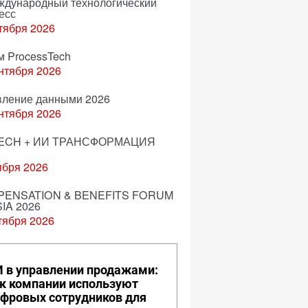
еждународный технологический
есс
тября 2026
м ProcessTech
нтября 2026
вление данными 2026
нтября 2026
ECH + ИИ ТРАНСФОРМАЦИЯ
ября 2026
ENSATION & BENEFITS FORUM
IA 2026
тября 2026
 в управлении продажами:
к компании используют
фровых сотрудников для