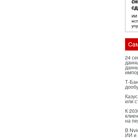
сн
сд
ИИ 
исп
уп
Са
24 с
данны
данны
импо
Т-Бан
дооб
Казус
или с
К 203
клиен
на п
В Nvi
ИИ и