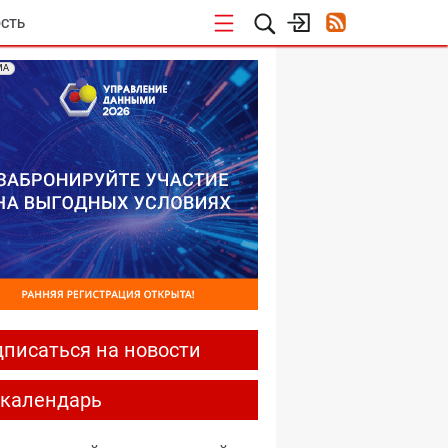
СТЬ
МА
писаться на новости
-календарь