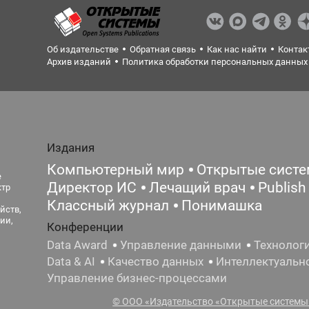
Об издательстве
Обратная связь
Как нас найти
Контак
Архив изданий
Политика обработки персональных данных
Издания
Компьютерный мир
Открытые сист
е
Директор ИС
Лечащий врач
Publish
ктр
Классный журнал
Понимашка
йств,
ии,
Конференции
Data Award
Управление данными
Технолог
Data & AI
Качество данных
Интеллектуальн
Управление бизнес-процессами
© ООО «Издательство «Открытые системы»