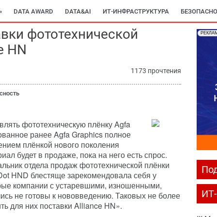
»
DATA AWARD
DATA&AI
ИТ-ИНФРАСТРУКТУРА
БЕЗОПАСНО
вки фототехнической
РЕКЛА
ce HN
1173 прочтения
сность
влять фототехническую плёнку Agfa
ованное ранее Agfa Graphics полное
ением плёнкой нового поколения
ал будет в продаже, пока на него есть спрос.
льник отдела продаж фототехнической плёнки
Под
Dot HND блестяще зарекомендовала себя у
орые компании с устаревшими, изношенными,
ИТ
сь не готовы к нововведению. Таковых не более
ть для них поставки Alliance HN».