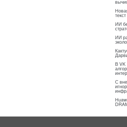
вычи
Нова
текст
ИИ бе
страт
ИИ р
эколо
Какт
Дарв
В VK
алго
инте
С вн
игнор
инфр
Huawe
DRA