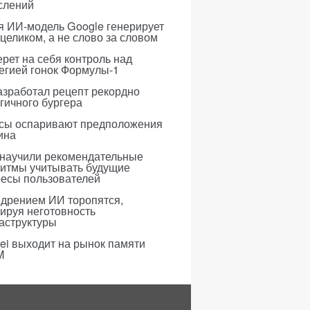
слений
я ИИ-модель Google генерирует
 целиком, а не слово за словом
рет на себя контроль над
егией гонок Формулы-1
азработал рецепт рекордно
гичного бургера
усы оспаривают предположения
ина
 научили рекомендательные
ритмы учитывать будущие
ресы пользователей
едрением ИИ торопятся,
ируя неготовность
аструктуры
i выходит на рынок памяти
M