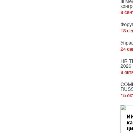
III М
конгр
8 сен
Фору
18 се
Упра
24 се
HR T
2026
8 окт
COMP
RUSS
15 ок
ИИ
ка
ци