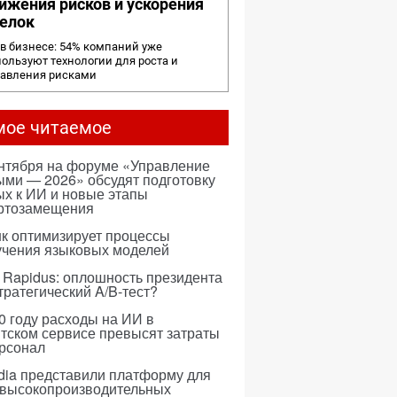
ижения рисков и ускорения
елок
в бизнесе: 54% компаний уже
ользуют технологии для роста и
равления рисками
мое читаемое
ентября на форуме «Управление
ми — 2026» обсудят подготовку
х к ИИ и новые этапы
ртозамещения
к оптимизирует процессы
учения языковых моделей
 Rapidus: оплошность президента
тратегический A/B-тест?
0 году расходы на ИИ в
тском сервисе превысят затраты
ерсонал
dia представили платформу для
 высокопроизводительных