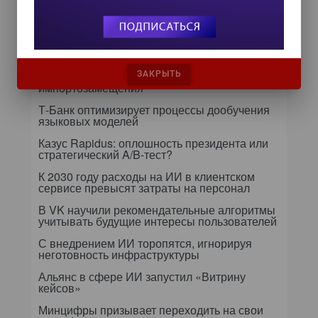
Самое читаемое
24 сентября на форуме «Управление
данными — 2026» обсудят подготовку
данных к ИИ и новые этапы
ЗАКРЫТЬ
импортозамещения
Т-Банк оптимизирует процессы дообучения
языковых моделей
Казус Rapidus: оплошность президента или
стратегический A/B-тест?
К 2030 году расходы на ИИ в клиентском
сервисе превысят затраты на персонал
В VK научили рекомендательные алгоритмы
учитывать будущие интересы пользователей
С внедрением ИИ торопятся, игнорируя
неготовность инфраструктуры
Альянс в сфере ИИ запустил «Витрину
кейсов»
Минцифры призывает переходить на свои