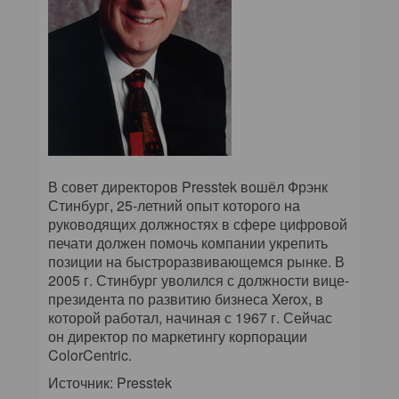
КОМПЬЮТЕРНЫЙ МИР
ИТ В ЗДРАВООХРАНЕНИИ
ПАРТНЕРСКИЕ ПРОЕКТЫ
ИТ-КАЛЕНДАРЬ
ЭКСПЕРТИЗА
В совет директоров Presstek вошёл Фрэнк
Стинбург, 25-летний опыт которого на
ПРЕСС-РЕЛИЗЫ
руководящих должностях в сфере цифровой
печати должен помочь компании укрепить
позиции на быстроразвивающемся рынке. В
АРХИВ ЖУРНАЛОВ
2005 г. Стинбург уволился с должности вице-
президента по развитию бизнеса Xerox, в
ПОДПИСКА
которой работал, начиная с 1967 г. Сейчас
он директор по маркетингу корпорации
ColorCentric.
Источник: Presstek