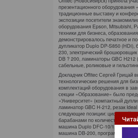
Offitec (Новосибирск) приняла уч
презентационного оборудования 
традиционные выставку и конфер
экспозиции посетители знакомили
оборудования Epson, Mitsubishi, 
техники для бизнеса, образования
демонстрировалось печатное и п
дупликатор Duplo DP-S850 (HDi),
230, электрический брошюровщик 
DB ? 200, ламинаторы GBC H212 (A
сабельные, роликовые и гильотинн
Докладчик Offitec Сергей Грицай 
технологические решения для биз
комплектаций оборудования в зав
секции «Образование» было пред
«Университет» (компактный дупл
ламинатор GBC H-212, резак Idea
следующие позиции: цифровой ду
Чита
барабанами по количеству красок
машина Duplo DFC-10/12 и буклет
машина DB-200, программируемый 