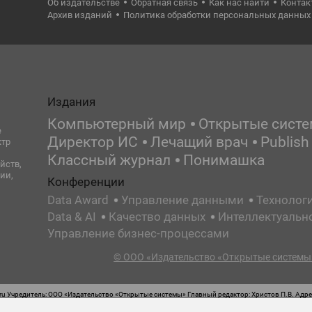
Об издательстве
Обратная связь
Как нас найти
Контак
Архив изданий
Политика обработки персональных данных
Издания
Компьютерный мир
Открытые сист
е
Директор ИС
Лечащий врач
Publish
ктр
Классный журнал
Понимашка
йств,
ии,
Конференции
Data Award
Управление данными
Технолог
Data & AI
Качество данных
Интеллектуальн
Управление бизнес-процессами
© ООО «Издательство «Открытые системы»
 Учредитель: ООО «Издательство «Открытые системы» Главный редактор: Христов П.В. Адрес
стная маркировка: 12+ Свидетельство о регистрации СМИ сетевого издания Эл.№ ФС77-62008