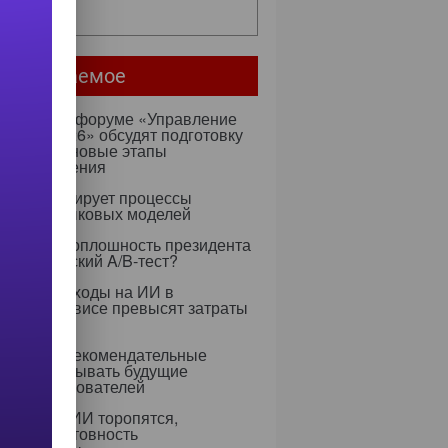
ее...
мое читаемое
ентября на форуме «Управление
ми — 2026» обсудят подготовку
х к ИИ и новые этапы
ртозамещения
к оптимизирует процессы
учения языковых моделей
 Rapidus: оплошность президента
тратегический A/B-тест?
0 году расходы на ИИ в
тском сервисе превысят затраты
ерсонал
 научили рекомендательные
ритмы учитывать будущие
ресы пользователей
едрением ИИ торопятся,
ируя неготовность