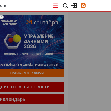
СТЬ
МА
писаться на новости
-календарь