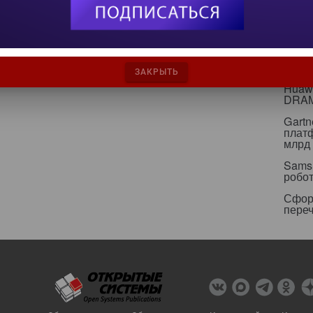
инфр
Альян
кейс
Минц
свои
ЗАКРЫТЬ
Huawe
DRA
Gartn
плат
млрд 
Sams
робо
Сфор
пере