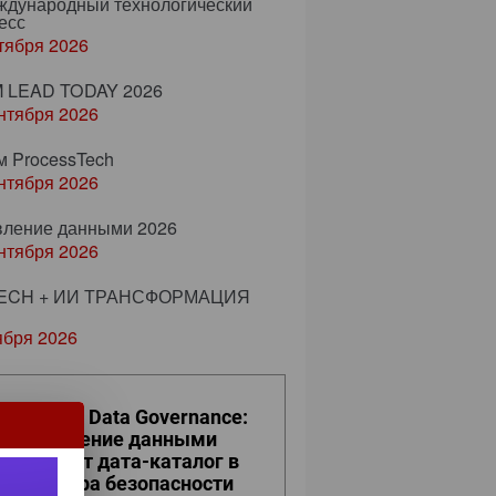
еждународный технологический
есс
тября 2026
 LEAD TODAY 2026
нтября 2026
м ProcessTech
нтября 2026
вление данными 2026
нтября 2026
ECH + ИИ ТРАНСФОРМАЦИЯ
ября 2026
ro Trust и Data Governance:
к управление данными
евращает дата-каталог в
ро контура безопасности