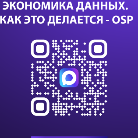
Дал
Са
24 с
данны
данны
импо
Т-Бан
дооб
Казус
или с
К 203
клиен
на п
В VK
алго
инте
С вн
игнор