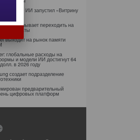
аструктуры
с в сфере ИИ запустил «Витрину
ов»
ифры призывает переходить на
 сертификаты
i выходит на рынок памяти
M
er: глобальные расходы на
формы и модели ИИ достигнут 64
долл. в 2026 году
ung создает подразделение
тотехники
мирован предварительный
чень цифровых платформ