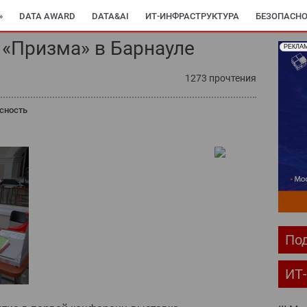
»
DATA AWARD
DATA&AI
ИТ-ИНФРАСТРУКТУРА
БЕЗОПАСНО
е «Призма» в Барнауле
РЕКЛА
1273 прочтения
сность
Под
ИТ