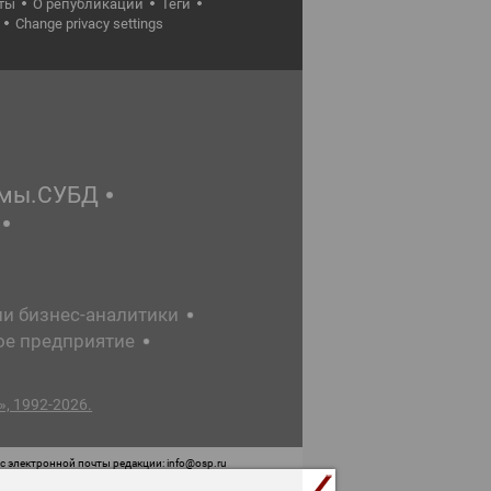
ты
О републикации
Теги
Change privacy settings
емы.СУБД
ии бизнес-аналитики
ое предприятие
, 1992-2026.
 электронной почты редакции: info@osp.ru
 от 05 июня 2015 г. выдано Роскомнадзором.