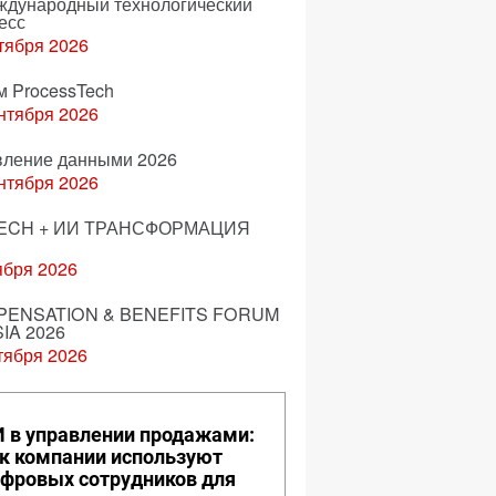
еждународный технологический
есс
тября 2026
м ProcessTech
нтября 2026
вление данными 2026
нтября 2026
ECH + ИИ ТРАНСФОРМАЦИЯ
ября 2026
ENSATION & BENEFITS FORUM
IA 2026
тября 2026
 в управлении продажами:
к компании используют
фровых сотрудников для