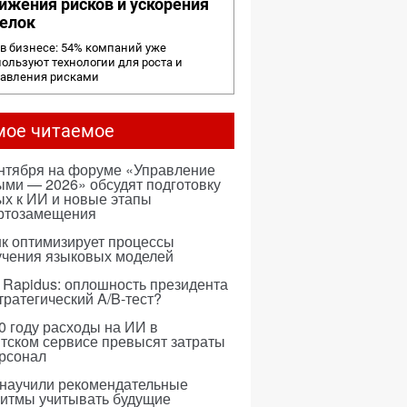
ижения рисков и ускорения
елок
в бизнесе: 54% компаний уже
ользуют технологии для роста и
равления рисками
мое читаемое
ентября на форуме «Управление
ми — 2026» обсудят подготовку
х к ИИ и новые этапы
ртозамещения
к оптимизирует процессы
учения языковых моделей
 Rapidus: оплошность президента
тратегический A/B-тест?
0 году расходы на ИИ в
тском сервисе превысят затраты
ерсонал
 научили рекомендательные
ритмы учитывать будущие