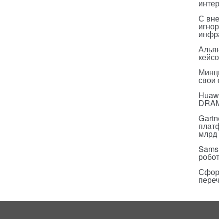
инте
С вн
игнор
инфр
Альян
кейс
Минц
свои
Huawe
DRA
Gartn
плат
млрд 
Sams
робо
Сфор
пере