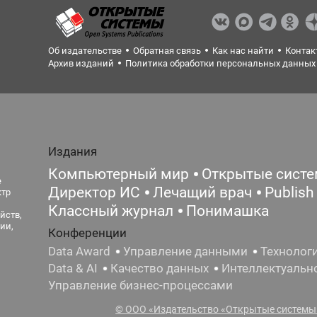
Об издательстве
Обратная связь
Как нас найти
Контак
Архив изданий
Политика обработки персональных данных
Издания
Компьютерный мир
Открытые сист
е
Директор ИС
Лечащий врач
Publish
ктр
Классный журнал
Понимашка
йств,
ии,
Конференции
Data Award
Управление данными
Технолог
Data & AI
Качество данных
Интеллектуальн
Управление бизнес-процессами
© ООО «Издательство «Открытые системы»