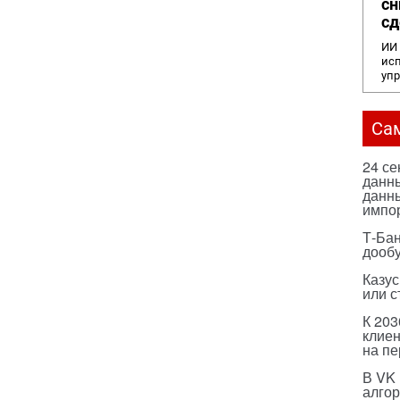
сн
сд
ИИ 
исп
уп
Са
24 с
данны
данны
импо
Т-Бан
дооб
Казус
или с
К 203
клиен
на п
В VK
алго