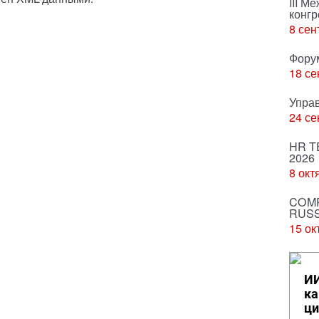
III М
конгр
8 сен
Фору
18 се
Упра
24 се
HR T
2026
8 окт
COMP
RUSS
15 ок
ИИ
ка
ци