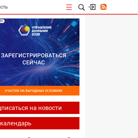
СТЬ
МА
писаться на новости
-календарь