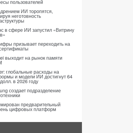
ресы пользователей
едрением ИИ торопятся,
ируя неготовность
аструктуры
с в сфере ИИ запустил «Витрину
ов»
ифры призывает переходить на
 сертификаты
i выходит на рынок памяти
M
er: глобальные расходы на
формы и модели ИИ достигнут 64
долл. в 2026 году
ung создает подразделение
тотехники
мирован предварительный
чень цифровых платформ