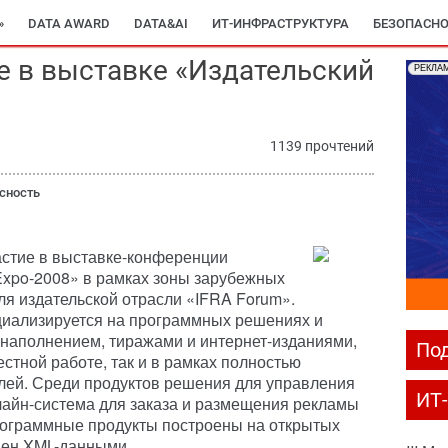
»
DATA AWARD
DATA&AI
ИТ-ИНФРАСТРУКТУРА
БЕЗОПАСНО
ие в выставке «Издательский
РЕКЛА
1139 прочтений
сность
частие в выставке-конференции
 Expo-2008» в рамках зоны зарубежных
ля издательской отрасли «IFRA Forum».
циализируется на программных решениях и
 наполнением, тиражами и интернет-изданиями,
Под
стной работе, так и в рамках полностью
ей. Среди продуктов решения для управления
ИТ
айн-система для заказа и размещения рекламы
 программные продукты построены на открытых
мен XML-данными.