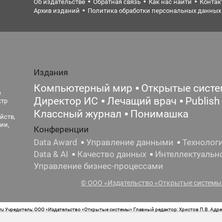
Об издательстве
Обратная связь
Как нас найти
Контак
Архив изданий
Политика обработки персональных данных
Издания
Компьютерный мир
Открытые сист
е
Директор ИС
Лечащий врач
Publish
ктр
Классный журнал
Понимашка
йств,
ии,
Конференции
Data Award
Управление данными
Технолог
Data & AI
Качество данных
Интеллектуальн
Управление бизнес-процессами
© ООО «Издательство «Открытые системы»
 Учредитель: ООО «Издательство «Открытые системы» Главный редактор: Христов П.В. Адрес
стная маркировка: 12+ Свидетельство о регистрации СМИ сетевого издания Эл.№ ФС77-62008