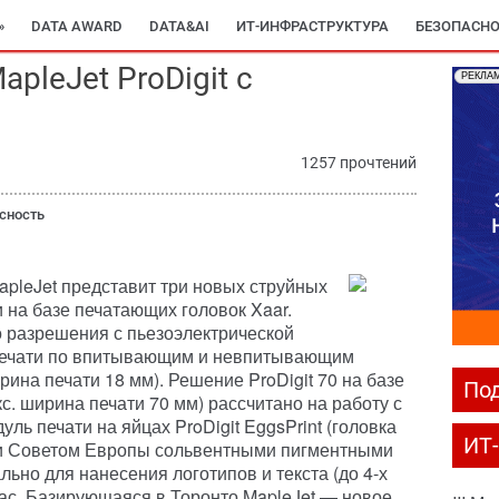
»
DATA AWARD
DATA&AI
ИТ-ИНФРАСТРУКТУРА
БЕЗОПАСНО
pleJet ProDigit с
РЕКЛА
1257 прочтений
сность
apleJet представит три новых струйных
 на базе печатающих головок Xaar.
о разрешения с пьезоэлектрической
печати по впитывающим и невпитывающим
рина печати 18 мм). Решение ProDigit 70 на базе
Под
с. ширина печати 70 мм) рассчитано на работу с
ь печати на яйцах ProDigit EggsPrint (головка
ИТ
ми Советом Европы сольвентными пигментными
ьно для нанесения логотипов и текста (до 4-х
 час. Базирующаяся в Торонто MapleJet — новое