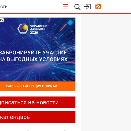
СТЬ
МА
писаться на новости
-календарь