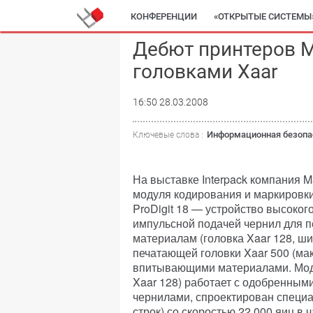
КОНФЕРЕНЦИИ
«ОТКРЫТЫЕ СИСТЕМЫ
Дебют принтеров Ma
головками Xaar
16:50 28.03.2008
Информационная безопа
Ключевые слова :
На выставке Interpack компания M
модуля кодирования и маркировки
ProDigit 18 — устройство высоког
импульсной подачей чернил для 
материалам (головка Xaar 128, ши
печатающей головки Xaar 500 (мак
впитывающими материалами. Модул
Xaar 128) работает с одобренны
чернилами, спроектирован специал
строк) со скоростью 22 000 яиц в