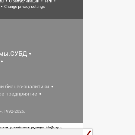
ты
О републикации
Теги
Change privacy settings
емы.СУБД
ии бизнес-аналитики
ое предприятие
, 1992-2026.
 электронной почты редакции: info@osp.ru
 от 05 июня 2015 г. выдано Роскомнадзором.