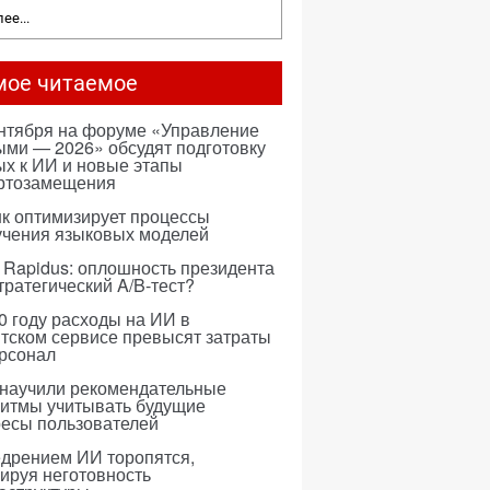
ее...
мое читаемое
ентября на форуме «Управление
ми — 2026» обсудят подготовку
х к ИИ и новые этапы
ртозамещения
к оптимизирует процессы
учения языковых моделей
 Rapidus: оплошность президента
тратегический A/B-тест?
0 году расходы на ИИ в
тском сервисе превысят затраты
ерсонал
 научили рекомендательные
ритмы учитывать будущие
ресы пользователей
едрением ИИ торопятся,
ируя неготовность