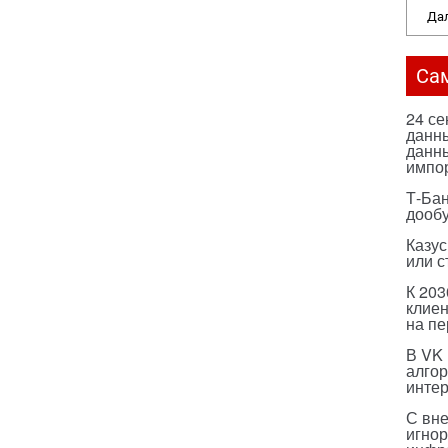
Дал
Са
24 с
данны
данны
импо
Т-Бан
дооб
Казус
или с
К 203
клиен
на п
В VK
алго
инте
С вн
игнор