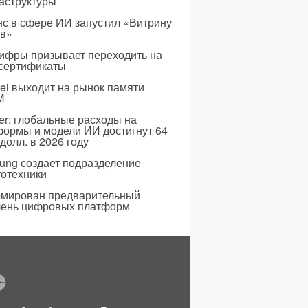
аструктуры
с в сфере ИИ запустил «Витрину
ов»
ифры призывает переходить на
 сертификаты
i выходит на рынок памяти
M
er: глобальные расходы на
формы и модели ИИ достигнут 64
долл. в 2026 году
ung создает подразделение
тотехники
мирован предварительный
чень цифровых платформ