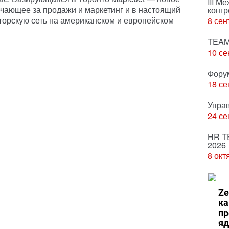
III М
ечающее за продажи и маркетинг и в настоящий
конгр
рскую сеть на американском и европейском
8 сен
TEAM
10 се
Фору
18 се
Упра
24 се
HR T
2026
8 окт
Ze
ка
пр
яд