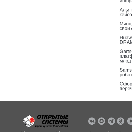
инфр
Альян
кейс
Минц
свои
Huawe
DRA
Gartn
плат
млрд 
Sams
робо
Сфор
пере