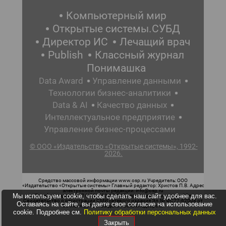
Компьютерный мир
Открытые системы.СУБД
Директор ИС
Лечащий врач
Publish
Классный журнал
Понимашка
Data Award
Управление данными
Технологии бизнес-аналитики
Data & AI
Качество данных
Интеллектуальное предприятие
Управление бизнес-процессами
© ООО «Издательство «Открытые системы», 1992-
2026.
Средство массовой информации www.osp.ru Учредитель: ООО
«Издательство «Открытые системы» Главный редактор: Христов П.В. Адрес
электронной почты редакции: info@osp.ru
Мы используем cookie, чтобы сделать наш сайт удобнее для вас.
Телефон редакции: 7 (499) 703-18-54 Возрастная маркировка: 12+
Свидетельство о регистрации СМИ сетевого издания Эл.№ ФС77-62008 от
Оставаясь на сайте, вы даете свое согласие на использование
05 июня 2015 г. выдано Роскомнадзором.
cookie. Подробнее см.
Политику обработки персональных данных
Закрыть