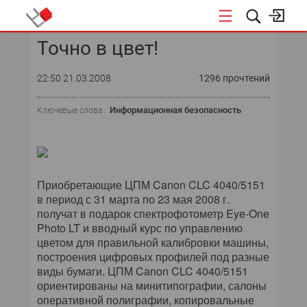
Точно в цвет!
КОНФЕРЕНЦИИ
22:50 21.03.2008
1296 прочтений
Информационная безопасность
Ключевые слова :
Приобретающие ЦПМ Canon CLC 4040/5151
в период с 31 марта по 23 мая 2008 г.
получат в подарок спектрофотометр Eye-One
Photo LT и вводный курс по управлению
цветом для правильной калибровки машины,
построения цифровых профилей под разные
виды бумаги. ЦПМ Canon CLC 4040/5151
ориентированы на минитипографии, салоны
оперативной полиграфии, копировальные