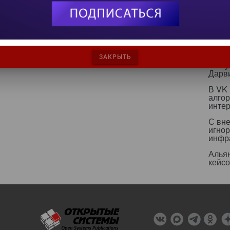
текст
ИИ бе
страт
ИИ р
эколо
ЗАКРЫТЬ
Какт
Дарв
В VK
алго
инте
С вн
игнор
инфр
Альян
кейс