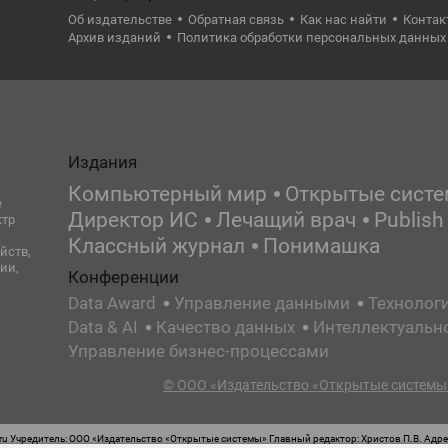
Об издательстве
Обратная связь
Как нас найти
Контак
Архив изданий
Политика обработки персональных данных
Издания
Компьютерный мир
Открытые сист
е
Директор ИС
Лечащий врач
Publish
ктр
Классный журнал
Понимашка
йств,
ии,
Конференции
Data Award
Управление данными
Технолог
Data & AI
Качество данных
Интеллектуальн
Управление бизнес-процессами
© ООО «Издательство «Открытые системы»
 Учредитель: ООО «Издательство «Открытые системы» Главный редактор: Христов П.В. Адрес