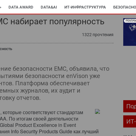
»
DATA AWARD
DATA&AI
ИТ-ИНФРАСТРУКТУРА
БЕЗОПАСНО
MC набирает популярность
РЕКЛА
ОМПЬЮТЕРНЫЙ МИР
ИТ В ЗДРАВООХРАНЕНИИ
ПАРТНЕРСКИЕ ПР
1322 прочтения
С-РЕЛИЗЫ
АРХИВ ЖУРНАЛОВ
ПОДПИСКА
сность
ние безопасности EMC, объявила, что
ытиями безопасности enVison уже
нтов. Платформа обеспечивает
емных журналов, их аудит и
товку отчетов.
Под
, которые соответствуют стандартам
AA. По итогам своей деятельности
ИТ
lobal Product Excellence in Event
ния Info Security Products Guide как лучший