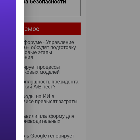
ро контура безопасности
ее...
мое читаемое
ентября на форуме «Управление
ми — 2026» обсудят подготовку
х к ИИ и новые этапы
ртозамещения
к оптимизирует процессы
учения языковых моделей
 Rapidus: оплошность президента
тратегический A/B-тест?
0 году расходы на ИИ в
тском сервисе превысят затраты
ерсонал
dia представили платформу для
 высокопроизводительных
слений
я ИИ-модель Google генерирует