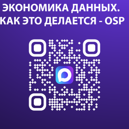
яд
Дал
Са
24 с
данны
данны
импо
Т-Бан
дооб
Казус
или с
К 203
клиен
на п
В Nvi
ИИ и
вычи
Нова