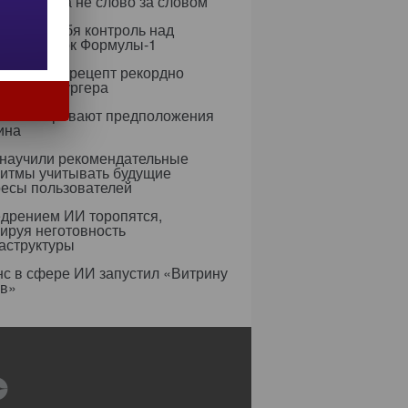
 целиком, а не слово за словом
рет на себя контроль над
егией гонок Формулы-1
азработал рецепт рекордно
гичного бургера
усы оспаривают предположения
ина
 научили рекомендательные
ритмы учитывать будущие
ресы пользователей
едрением ИИ торопятся,
ируя неготовность
аструктуры
с в сфере ИИ запустил «Витрину
ов»