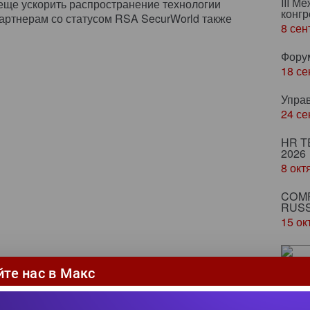
III М
еще ускорить распространение технологии
конгр
артнерам со статусом RSA SecurWorld также
8 сен
Фору
18 се
Упра
24 се
HR T
2026
8 окт
COMP
RUSS
15 ок
Ze
йте нас в Макс
ка
пр