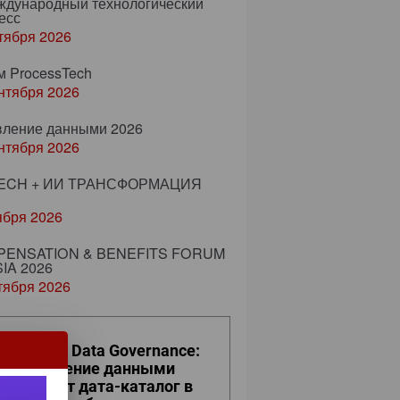
еждународный технологический
есс
тября 2026
м ProcessTech
нтября 2026
вление данными 2026
нтября 2026
ECH + ИИ ТРАНСФОРМАЦИЯ
ября 2026
ENSATION & BENEFITS FORUM
IA 2026
тября 2026
ro Trust и Data Governance:
к управление данными
евращает дата-каталог в