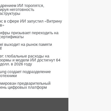
едрением ИИ торопятся,
ируя неготовность
аструктуры
с в сфере ИИ запустил «Витрину
ов»
ифры призывает переходить на
 сертификаты
i выходит на рынок памяти
M
er: глобальные расходы на
формы и модели ИИ достигнут 64
долл. в 2026 году
ung создает подразделение
тотехники
мирован предварительный
чень цифровых платформ