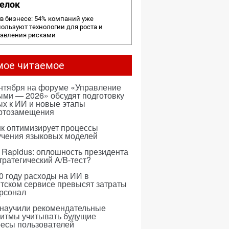
елок
в бизнесе: 54% компаний уже
ользуют технологии для роста и
равления рисками
мое читаемое
ентября на форуме «Управление
ми — 2026» обсудят подготовку
х к ИИ и новые этапы
ртозамещения
к оптимизирует процессы
учения языковых моделей
 Rapidus: оплошность президента
тратегический A/B-тест?
0 году расходы на ИИ в
тском сервисе превысят затраты
ерсонал
 научили рекомендательные
ритмы учитывать будущие
ресы пользователей