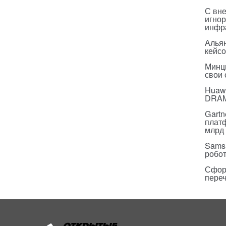
С вн
игнор
инфр
Альян
кейс
Минц
свои
Huawe
DRA
Gartn
плат
млрд 
Sams
робо
Сфор
пере