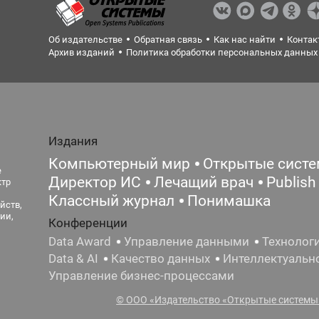
Об издательстве
Обратная связь
Как нас найти
Контак
Архив изданий
Политика обработки персональных данных
Издания
Компьютерный мир
Открытые сист
е
Директор ИС
Лечащий врач
Publish
ктр
Классный журнал
Понимашка
йств,
ии,
Конференции
Data Award
Управление данными
Технолог
Data & AI
Качество данных
Интеллектуальн
Управление бизнес-процессами
© ООО «Издательство «Открытые системы»