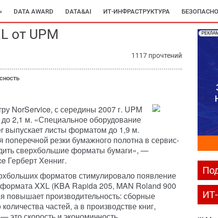
»
DATA AWARD
DATA&AI
ИТ-ИНФРАСТРУКТУРА
БЕЗОПАСНО
L от UPM
РЕКЛА
1117 прочтений
сность
ру NorService, с середины 2007 г. UPM
 до 2,1 м. «Специальное оборудование
r выпускает листы форматом до 1,9 м.
я поперечной резки бумажного полотна в сервис-
одить сверхбольшие форматы бумаги», —
e Герберт Хенниг.
Под
ерхбольших форматов стимулировало появление
формата XXL (KBA Rapida 205, MAN Roland 900
ИТ
ия повышает производительность: сборные
количества частей, а в производстве книг,
— это скорость и экономичность.