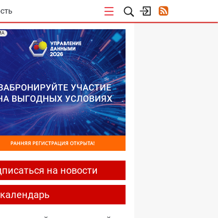
СТЬ
МА
писаться на новости
-календарь