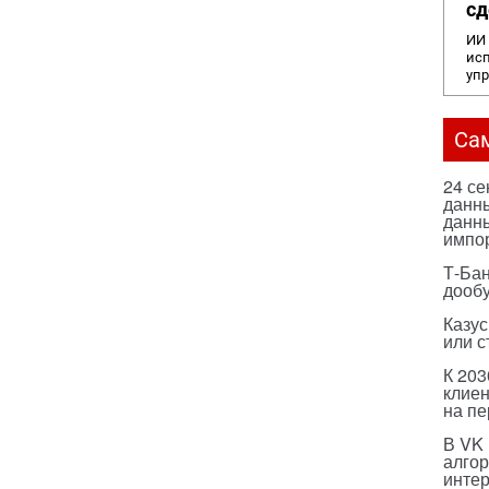
сд
ИИ 
исп
уп
Са
24 с
данны
данны
импо
Т-Бан
дооб
Казус
или с
К 203
клиен
на п
В VK
алго
инте