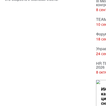
III М
конгр
8 сен
TEAM
10 се
Фору
18 се
Упра
24 се
HR T
2026
8 окт
ИИ
ка
ци
сн