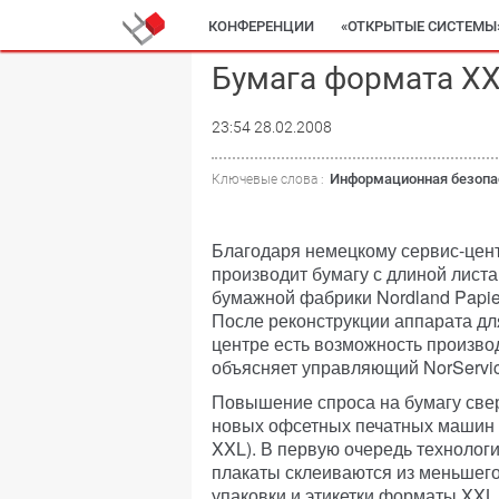
КОНФЕРЕНЦИИ
«ОТКРЫТЫЕ СИСТЕМЫ
Бумага формата XX
23:54 28.02.2008
Информационная безопа
Ключевые слова :
Благодаря немецкому сервис-цент
производит бумагу с длиной листа
бумажной фабрики Nordland Papie
После реконструкции аппарата дл
центре есть возможность произв
объясняет управляющий NorServic
Повышение спроса на бумагу св
новых офсетных печатных машин 
XXL). В первую очередь технолог
плакаты склеиваются из меньшего 
упаковки и этикетки форматы XXL 