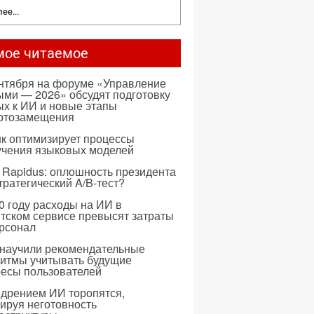
ее...
мое читаемое
ентября на форуме «Управление
ми — 2026» обсудят подготовку
х к ИИ и новые этапы
ртозамещения
к оптимизирует процессы
учения языковых моделей
 Rapidus: оплошность президента
тратегический A/B-тест?
0 году расходы на ИИ в
тском сервисе превысят затраты
ерсонал
 научили рекомендательные
ритмы учитывать будущие
ресы пользователей
едрением ИИ торопятся,
ируя неготовность