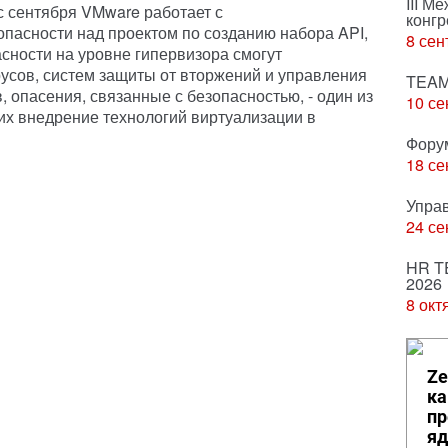
III М
 сентября VMware работает с
конгр
пасности над проектом по созданию набора API,
8 сен
сности на уровне гипервизора смогут
усов, систем защиты от вторжений и управления
TEAM
 опасения, связанные с безопасностью, - один из
10 се
х внедрение технологий виртуализации в
Фору
18 се
Упра
24 се
HR T
2026
8 окт
Ze
ка
пр
яд