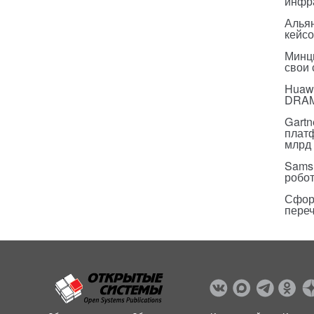
инфр
Альян
кейс
Минц
свои
Huawe
DRA
Gartn
плат
млрд 
Sams
робо
Сфор
пере