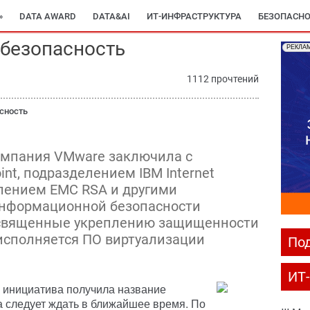
»
DATA AWARD
DATA&AI
ИТ-ИНФРАСТРУКТУРА
БЕЗОПАСНО
 безопасность
РЕКЛА
1112 прочтений
сность
омпания VMware заключила с
int, подразделением IBM Internet
елением EMC RSA и другими
информационной безопасности
освященные укреплению защищенности
исполняется ПО виртуализации
Под
ИТ
 инициатива получила название
а следует ждать в ближайшее время. По