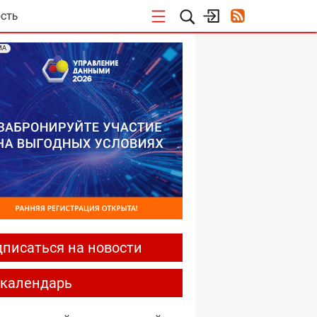
СТЬ
МА
писаться на новости
-календарь