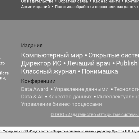
Об издательстве
Обратная связь
Как нас найти
Контак
Архив изданий
Политика обработки персональных данных
Издания
Компьютерный мир
Открытые сист
е
Директор ИС
Лечащий врач
Publish
ктр
Классный журнал
Понимашка
йств,
ии,
Конференции
Data Award
Управление данными
Технолог
Data & AI
Качество данных
Интеллектуальн
Управление бизнес-процессами
© ООО «Издательство «Открытые системы»
 Учредитель: ООО «Издательство «Открытые системы» Главный редактор: Христов П.В. Адрес
стная маркировка: 12+ Свидетельство о регистрации СМИ сетевого издания Эл.№ ФС77-62008