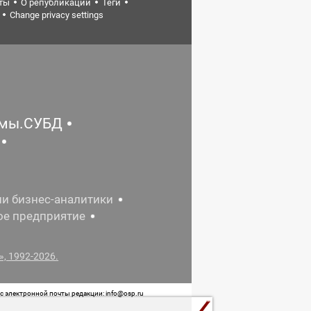
ты
О републикации
Теги
Change privacy settings
емы.СУБД
ии бизнес-аналитики
ое предприятие
, 1992-2026.
 электронной почты редакции: info@osp.ru
 от 05 июня 2015 г. выдано Роскомнадзором.