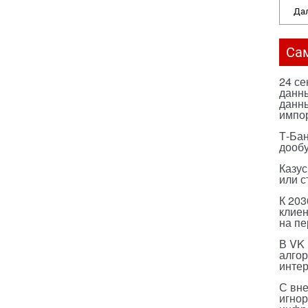
Дал
Са
24 с
данны
данны
импо
Т-Бан
дооб
Казус
или с
К 203
клиен
на п
В VK
алго
инте
С вн
игнор