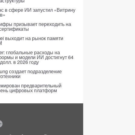
аструктуры
с в сфере ИИ запустил «Витрину
ов»
ифры призывает переходить на
 сертификаты
i выходит на рынок памяти
M
er: глобальные расходы на
формы и модели ИИ достигнут 64
долл. в 2026 году
ung создает подразделение
тотехники
мирован предварительный
чень цифровых платформ