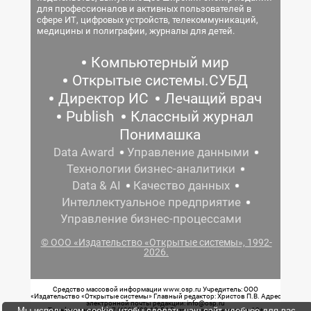
для профессионалов и активных пользователей в
сфере ИТ, цифровых устройств, телекоммуникаций,
медицины и полиграфии, журналы для детей.
Компьютерный мир
Открытые системы.СУБД
Директор ИС
Лечащий врач
Publish
Классный журнал
Понимашка
Data Award
Управление данными
Технологии бизнес-аналитики
Data & AI
Качество данных
Интеллектуальное предприятие
Управление бизнес-процессами
© ООО «Издательство «Открытые системы», 1992-
2026.
Средство массовой информации www.osp.ru Учредитель: ООО
«Издательство «Открытые системы» Главный редактор: Христов П.В. Адрес
электронной почты редакции: info@osp.ru
Мы используем cookie, чтобы сделать наш сайт удобнее для вас.
Телефон редакции: 7 (499) 703-18-54 Возрастная маркировка: 12+