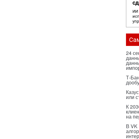
сд
ИИ 
исп
уп
Са
24 с
данны
данны
импо
Т-Бан
дооб
Казус
или с
К 203
клиен
на п
В VK
алго
инте