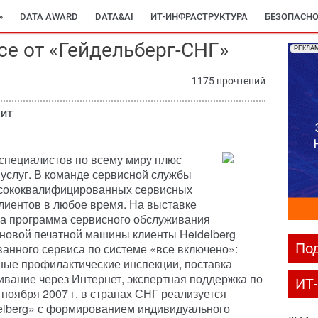
»
DATA AWARD
DATA&AI
ИТ-ИНФРАСТРУКТУРА
БЕЗОПАСНО
се от «Гейдельберг-СНГ»
РЕКЛА
1175 прочтений
 ИТ
 специалистов по всему миру плюс
услуг. В команде сервисной службы
ысококвалифицированных сервисных
лиентов в любое время. На выставке
а программа сервисного обслуживания
е новой печатной машины клиенты Heidelberg
Под
анного сервиса по системе «все включено»:
ные профилактические инспекции, поставка
ивание через Интернет, экспертная поддержка по
ИТ
 ноября 2007 г. в странах СНГ реализуется
elberg» с формированием индивидуального