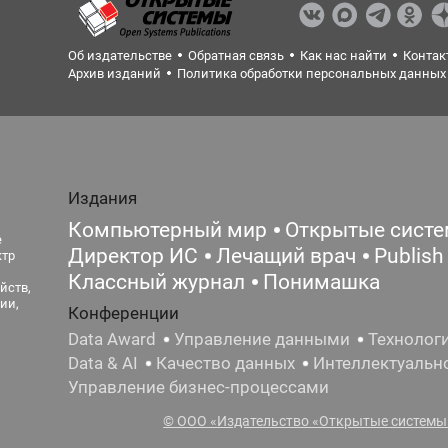
Об издательстве
Обратная связь
Как нас найти
Контак
Архив изданий
Политика обработки персональных данных
Издания
Компьютерный мир
Открытые сист
е
Директор ИС
Лечащий врач
Publish
ктр
Классный журнал
Понимашка
йств,
ии,
Конференции
Data Award
Управление данными
Технолог
Data & AI
Качество данных
Интеллектуальн
Управление бизнес-процессами
© ООО «Издательство «Открытые системы»