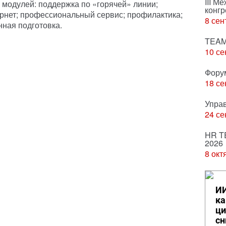
III М
 модулей: поддержка по «горячей» линии;
конгр
рнет; профессиональный сервис; профилактика;
8 сен
нная подготовка.
TEAM
10 се
Фору
18 се
Упра
24 се
HR T
2026
8 окт
ИИ
ка
ци
сн