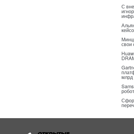
С вн
игнор
инфр
Альян
кейс
Минц
свои
Huawe
DRA
Gartn
плат
млрд 
Sams
робо
Сфор
пере