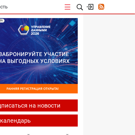
СТЬ
МА
писаться на новости
-календарь