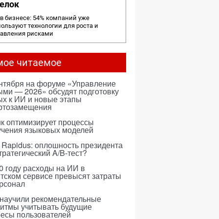
елок
в бизнесе: 54% компаний уже
ользуют технологии для роста и
равления рисками
мое читаемое
ентября на форуме «Управление
ми — 2026» обсудят подготовку
х к ИИ и новые этапы
ртозамещения
к оптимизирует процессы
учения языковых моделей
 Rapidus: оплошность президента
тратегический A/B-тест?
0 году расходы на ИИ в
тском сервисе превысят затраты
ерсонал
 научили рекомендательные
ритмы учитывать будущие
ресы пользователей