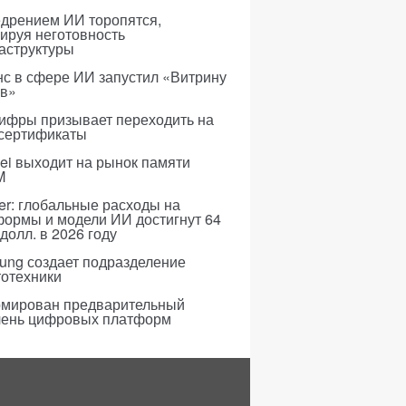
едрением ИИ торопятся,
ируя неготовность
аструктуры
с в сфере ИИ запустил «Витрину
ов»
ифры призывает переходить на
 сертификаты
i выходит на рынок памяти
M
er: глобальные расходы на
формы и модели ИИ достигнут 64
долл. в 2026 году
ung создает подразделение
тотехники
мирован предварительный
чень цифровых платформ