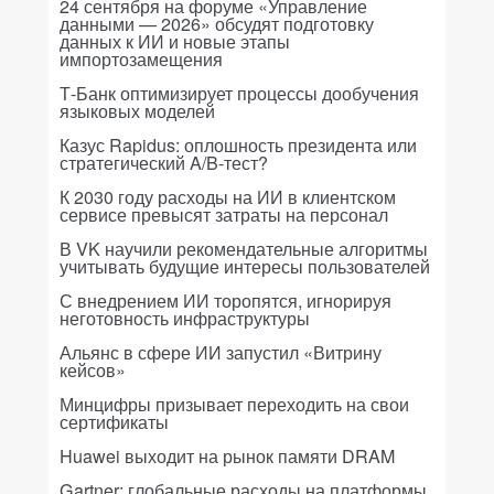
24 сентября на форуме «Управление
данными — 2026» обсудят подготовку
данных к ИИ и новые этапы
импортозамещения
Т-Банк оптимизирует процессы дообучения
языковых моделей
Казус Rapidus: оплошность президента или
стратегический A/B-тест?
К 2030 году расходы на ИИ в клиентском
сервисе превысят затраты на персонал
В VK научили рекомендательные алгоритмы
учитывать будущие интересы пользователей
С внедрением ИИ торопятся, игнорируя
неготовность инфраструктуры
Альянс в сфере ИИ запустил «Витрину
кейсов»
Минцифры призывает переходить на свои
сертификаты
Huawei выходит на рынок памяти DRAM
Gartner: глобальные расходы на платформы