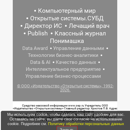
Компьютерный мир
Открытые системы.СУБД
Директор ИС
Лечащий врач
Publish
Классный журнал
Понимашка
Data Award
Управление данными
Технологии бизнес-аналитики
Data & AI
Качество данных
Интеллектуальное предприятие
Управление бизнес-процессами
© ООО «Издательство «Открытые системы», 1992-
2026.
Средство массовой информации www.osp.ru Учредитель: ООО
«Издательство «Открытые системы» Главный редактор: Христов П.В. Адрес
электронной почты редакции: info@osp.ru
Мы используем cookie, чтобы сделать наш сайт удобнее для вас.
Телефон редакции: 7 (499) 703-18-54 Возрастная маркировка: 12+
Свидетельство о регистрации СМИ сетевого издания Эл.№ ФС77-62008 от
Оставаясь на сайте, вы даете свое согласие на использование
05 июня 2015 г. выдано Роскомнадзором.
cookie. Подробнее см.
Политику обработки персональных данных
Закрыть