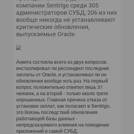
КОМПЬЮТЕРНЫЙ МИР
компании Sentrigo среди 305
администраторов СУБД, 206 из них
ИТ В ЗДРАВООХРАНЕНИИ
вообще никогда не устанавливают
критические обновления,
ПАРТНЕРСКИЕ ПРОЕКТЫ
выпускаемые Oracle.
ИТ-КАЛЕНДАРЬ
ЭКСПЕРТИЗА
Анкета состояла всего из двух вопросов:
инсталлировал ли респондент последние
заплаты от Oracle, и устанавливал ли он
ПРЕСС-РЕЛИЗЫ
обновления вообще хоть раз. На первый
вопрос положительно ответил лишь 31
АРХИВ ЖУРНАЛОВ
человек, а на второй - только около трети
опрошенных. Главная причина отказа от
ПОДПИСКА
установки заплат, как полагают в Sentrigo,
это боязнь последствий обновления
работающей базы данных -
непредсказуемого влияния на поведение
приложений и самой СУБД.