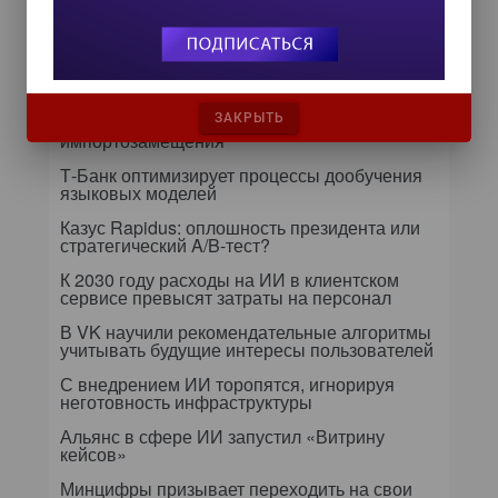
Самое читаемое
24 сентября на форуме «Управление
данными — 2026» обсудят подготовку
ЗАКРЫТЬ
данных к ИИ и новые этапы
импортозамещения
Т-Банк оптимизирует процессы дообучения
языковых моделей
Казус Rapidus: оплошность президента или
стратегический A/B-тест?
К 2030 году расходы на ИИ в клиентском
сервисе превысят затраты на персонал
В VK научили рекомендательные алгоритмы
учитывать будущие интересы пользователей
С внедрением ИИ торопятся, игнорируя
неготовность инфраструктуры
Альянс в сфере ИИ запустил «Витрину
кейсов»
Минцифры призывает переходить на свои