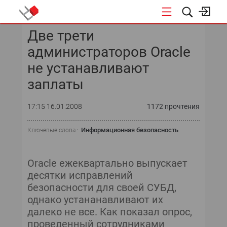
Две трети
КОНФЕРЕНЦИИ
администраторов Oracle
«ОТКРЫТЫЕ СИСТЕМЫ»
не устанавливают
заплаты
DATA AWARD
17:15 16.01.2008
1172 прочтения
DATA&AI
Информационная безопасность
Ключевые слова :
ИТ-ИНФРАСТРУКТУРА
БЕЗОПАСНОСТЬ
Oracle ежеквартально выпускает
десятки исправлений
АВТОМАТИЗАЦИЯ
безопасности для своей СУБД,
однако устананавливают их
ДИРЕКТОР ИС
далеко не все. Как показал опрос,
проведенный сотрудниками