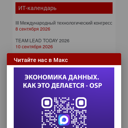
ИТ-календарь
III Международный технологический конгресс
8 сентября 2026
TEAM LEAD TODAY 2026
10 сентября 2026
Форум ProcessTech
Читайте нас в Макс
18 сентября 2026
Управление данными 2026
24 сентября 2026
HR TECH + ИИ ТРАНСФОРМАЦИЯ 2026
8 октября 2026
ИИ в управлении продажами:
как компании используют