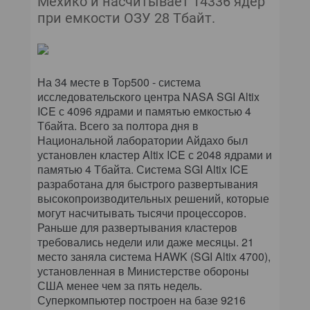
Мехико и насчитывает 14336 ядер
КОМПЬЮТЕРНЫЙ МИР
при емкости ОЗУ 28 Тбайт.
ИТ В ЗДРАВООХРАНЕНИИ
ПАРТНЕРСКИЕ ПРОЕКТЫ
На 34 месте в Top500 - система
исследовательского центра NASA SGI Altix
ИТ-КАЛЕНДАРЬ
ICE с 4096 ядрами и памятью емкостью 4
Тбайта. Всего за полтора дня в
ЭКСПЕРТИЗА
Национальной лаборатории Айдахо был
установлен кластер Altix ICE с 2048 ядрами и
памятью 4 Тбайта. Система SGI Altix ICE
ПРЕСС-РЕЛИЗЫ
разработана для быстрого развертывания
высокопроизводительных решений, которые
АРХИВ ЖУРНАЛОВ
могут насчитывать тысячи процессоров.
Раньше для развертывания кластеров
ПОДПИСКА
требовались недели или даже месяцы. 21
место заняла система HAWK (SGI Altix 4700),
установленная в Министерстве обороны
США менее чем за пять недель.
Суперкомпьютер построен на базе 9216