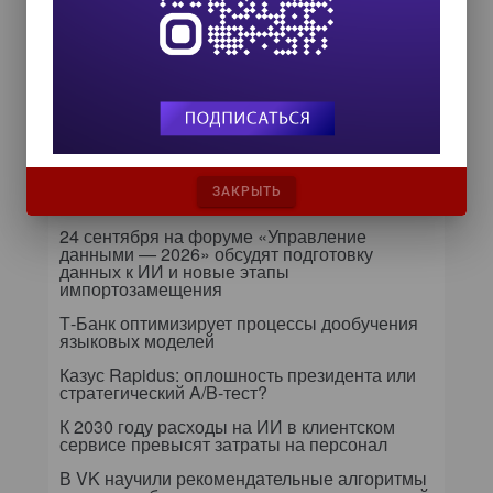
цифровых сотрудников для
снижения рисков и ускорения
сделок
ИИ в бизнесе: 54% компаний уже
используют технологии для роста и
управления рисками
Самое читаемое
ЗАКРЫТЬ
24 сентября на форуме «Управление
данными — 2026» обсудят подготовку
данных к ИИ и новые этапы
импортозамещения
Т-Банк оптимизирует процессы дообучения
языковых моделей
Казус Rapidus: оплошность президента или
стратегический A/B-тест?
К 2030 году расходы на ИИ в клиентском
сервисе превысят затраты на персонал
В VK научили рекомендательные алгоритмы