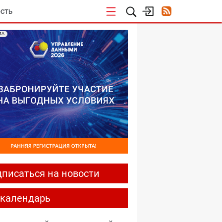
СТЬ
МА
писаться на новости
-календарь