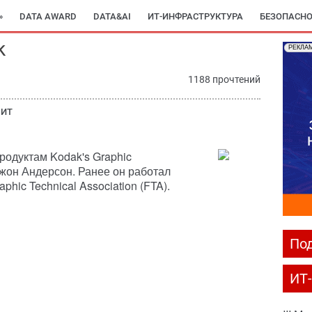
»
DATA AWARD
DATA&AI
ИТ-ИНФРАСТРУКТУРА
БЕЗОПАСНО
k
РЕКЛА
1188 прочтений
 ИТ
одуктам Kodak's Graphic
жон Андерсон. Ранее он работал
phic Technical Association (FTA).
Под
ИТ