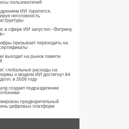
ресы пользователей
едрением ИИ торопятся,
ируя неготовность
аструктуры
с в сфере ИИ запустил «Витрину
ов»
ифры призывает переходить на
 сертификаты
i выходит на рынок памяти
M
er: глобальные расходы на
формы и модели ИИ достигнут 64
долл. в 2026 году
ung создает подразделение
тотехники
мирован предварительный
чень цифровых платформ