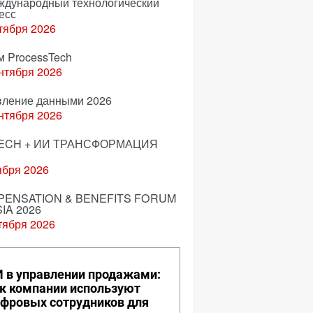
еждународный технологический
есс
тября 2026
м ProcessTech
нтября 2026
вление данными 2026
нтября 2026
ECH + ИИ ТРАНСФОРМАЦИЯ
ября 2026
ENSATION & BENEFITS FORUM
IA 2026
тября 2026
 в управлении продажами:
к компании используют
фровых сотрудников для