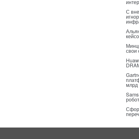
инте
С вн
игнор
инфр
Альян
кейс
Минц
свои
Huawe
DRA
Gartn
плат
млрд 
Sams
робо
Сфор
пере