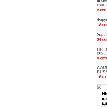
III М
конгр
8 сен
Фору
18 се
Упра
24 се
HR T
2026
8 окт
COMP
RUSS
15 ок
ИИ
ка
ци