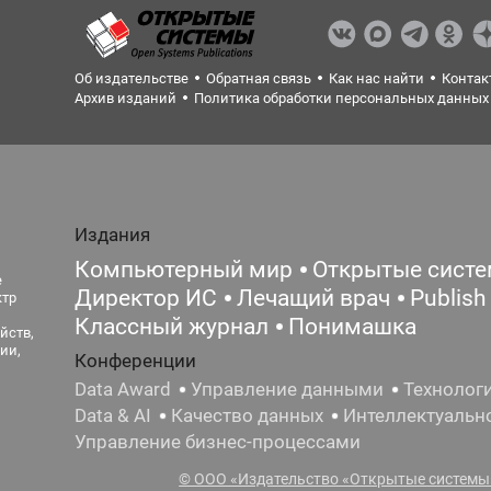
Об издательстве
Обратная связь
Как нас найти
Контак
Архив изданий
Политика обработки персональных данных
Издания
Компьютерный мир
Открытые сист
е
Директор ИС
Лечащий врач
Publish
ктр
Классный журнал
Понимашка
йств,
ии,
Конференции
Data Award
Управление данными
Технолог
Data & AI
Качество данных
Интеллектуальн
Управление бизнес-процессами
© ООО «Издательство «Открытые системы»