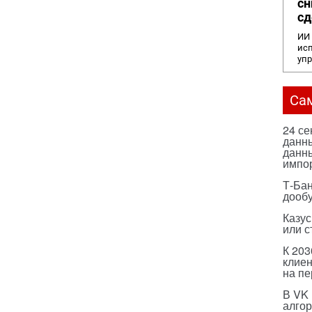
сн
сд
ИИ 
исп
уп
Са
24 с
данны
данны
импо
Т-Бан
дооб
Казус
или с
К 203
клиен
на п
В VK
алго