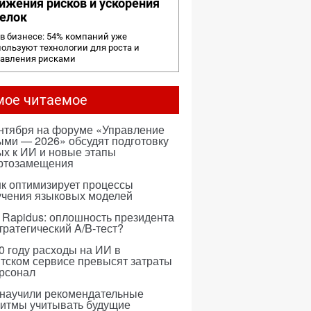
ижения рисков и ускорения
елок
в бизнесе: 54% компаний уже
ользуют технологии для роста и
равления рисками
мое читаемое
ентября на форуме «Управление
ми — 2026» обсудят подготовку
х к ИИ и новые этапы
ртозамещения
к оптимизирует процессы
учения языковых моделей
 Rapidus: оплошность президента
тратегический A/B-тест?
0 году расходы на ИИ в
тском сервисе превысят затраты
ерсонал
 научили рекомендательные
ритмы учитывать будущие