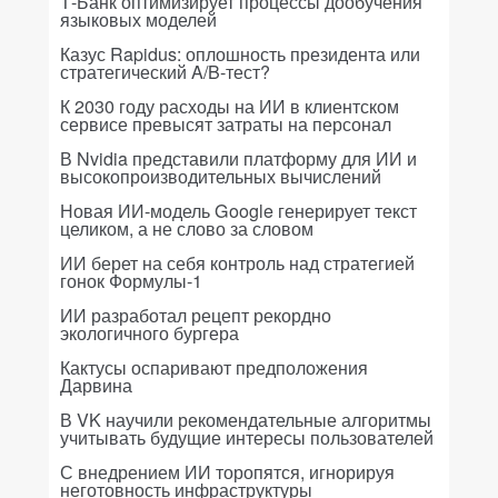
Т-Банк оптимизирует процессы дообучения
языковых моделей
Казус Rapidus: оплошность президента или
стратегический A/B-тест?
К 2030 году расходы на ИИ в клиентском
сервисе превысят затраты на персонал
В Nvidia представили платформу для ИИ и
высокопроизводительных вычислений
Новая ИИ-модель Google генерирует текст
целиком, а не слово за словом
ИИ берет на себя контроль над стратегией
гонок Формулы-1
ИИ разработал рецепт рекордно
экологичного бургера
Кактусы оспаривают предположения
Дарвина
В VK научили рекомендательные алгоритмы
учитывать будущие интересы пользователей
С внедрением ИИ торопятся, игнорируя
неготовность инфраструктуры