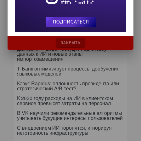
ядро контура безопасности
Далее...
Самое читаемое
24 сентября на форуме «Управление
ЗАКРЫТЬ
данными — 2026» обсудят подготовку
данных к ИИ и новые этапы
импортозамещения
Т-Банк оптимизирует процессы дообучения
языковых моделей
Казус Rapidus: оплошность президента или
стратегический A/B-тест?
К 2030 году расходы на ИИ в клиентском
сервисе превысят затраты на персонал
В VK научили рекомендательные алгоритмы
учитывать будущие интересы пользователей
С внедрением ИИ торопятся, игнорируя
неготовность инфраструктуры