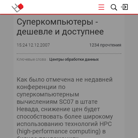
Суперкомпьютеры -
КОНФЕРЕНЦИИ
дешевле и доступнее
«ОТКРЫТЫЕ СИСТЕМЫ»
15:24 12.12.2007
1234 прочтения
DATA AWARD
Центры обработки данных
Ключевые слова :
DATA&AI
Как было отмечена не недавней
ИТ-ИНФРАСТРУКТУРА
конференции по
суперкомпьютерным
БЕЗОПАСНОСТЬ
вычислениям SC07 в штате
Невада, снижение цен будет
АВТОМАТИЗАЦИЯ
способствовать более широкому
использованию технологий HPC
ДИРЕКТОР ИС
(high-performance computing) в