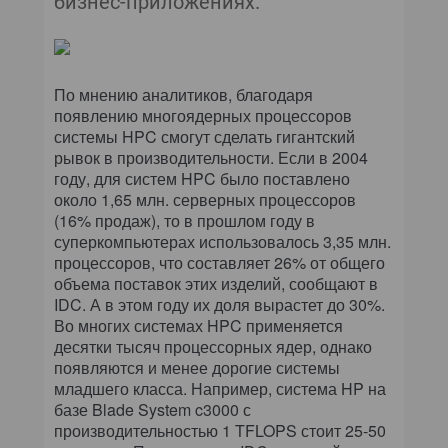
бизнес-приложениях.
КОМПЬЮТЕРНЫЙ МИР
ИТ В ЗДРАВООХРАНЕНИИ
По мнению аналитиков, благодаря
ПАРТНЕРСКИЕ ПРОЕКТЫ
появлению многоядерных процессоров
системы HPC смогут сделать гигантский
ИТ-КАЛЕНДАРЬ
рывок в производительности. Если в 2004
году, для систем HPC было поставлено
около 1,65 млн. серверных процессоров
ЭКСПЕРТИЗА
(16% продаж), то в прошлом году в
суперкомпьютерах использовалось 3,35 млн.
ПРЕСС-РЕЛИЗЫ
процессоров, что составляет 26% от общего
объема поставок этих изделий, сообщают в
АРХИВ ЖУРНАЛОВ
IDC. А в этом году их доля вырастет до 30%.
Во многих системах HPC применяется
ПОДПИСКА
десятки тысяч процессорных ядер, однако
появляются и менее дорогие системы
младшего класса. Например, система HP на
базе Blade System c3000 с
производительностью 1 TFLOPS стоит 25-50