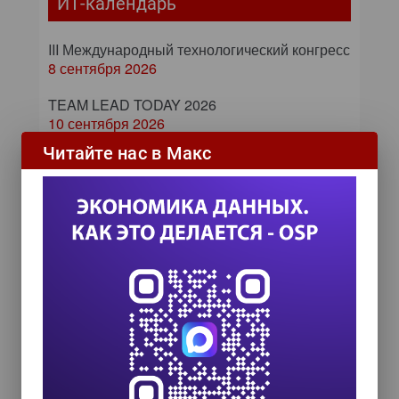
ИТ-календарь
III Международный технологический конгресс
8 сентября 2026
TEAM LEAD TODAY 2026
10 сентября 2026
Читайте нас в Макс
Форум ProcessTech
18 сентября 2026
Управление данными 2026
24 сентября 2026
HR TECH + ИИ ТРАНСФОРМАЦИЯ 2026
8 октября 2026
Zero Trust и Data Governance:
как управление данными
превращает дата-каталог в