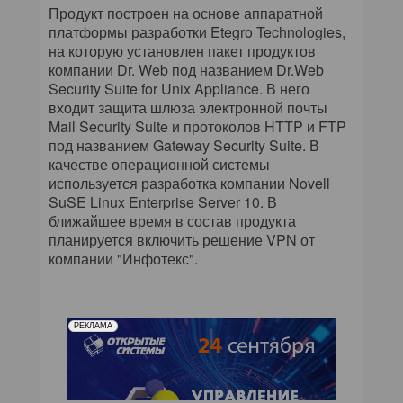
КОМПЬЮТЕРНЫЙ МИР
Продукт построен на основе аппаратной
платформы разработки Etegro Technologies,
на которую установлен пакет продуктов
ИТ В ЗДРАВООХРАНЕНИИ
компании Dr. Web под названием Dr.Web
Security Suite for Unix Appliance. В него
ПАРТНЕРСКИЕ ПРОЕКТЫ
входит защита шлюза электронной почты
Mail Security Suite и протоколов HTTP и FTP
ИТ-КАЛЕНДАРЬ
под названием Gateway Security Suite. В
качестве операционной системы
ЭКСПЕРТИЗА
используется разработка компании Novell
SuSE Linux Enterprise Server 10. В
ближайшее время в состав продукта
ПРЕСС-РЕЛИЗЫ
планируется включить решение VPN от
компании "Инфотекс".
АРХИВ ЖУРНАЛОВ
ПОДПИСКА
РЕКЛАМА