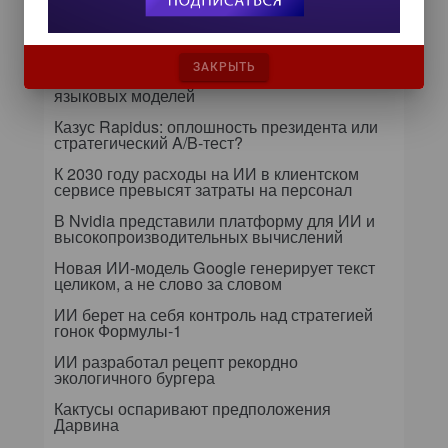
24 сентября на форуме «Управление
данными — 2026» обсудят подготовку
данных к ИИ и новые этапы
импортозамещения
ЗАКРЫТЬ
Т-Банк оптимизирует процессы дообучения
языковых моделей
Казус Rapidus: оплошность президента или
стратегический A/B-тест?
К 2030 году расходы на ИИ в клиентском
сервисе превысят затраты на персонал
В Nvidia представили платформу для ИИ и
высокопроизводительных вычислений
Новая ИИ-модель Google генерирует текст
целиком, а не слово за словом
ИИ берет на себя контроль над стратегией
гонок Формулы-1
ИИ разработал рецепт рекордно
экологичного бургера
Кактусы оспаривают предположения
Дарвина